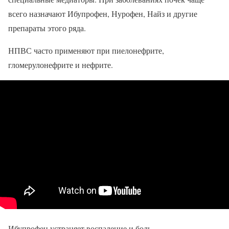
всего назначают Ибупрофен, Нурофен, Найз и другие
препараты этого ряда.
НПВС часто применяют при пиелонефрите,
гломерулонефрите и нефрите.
Ибупрофен устраняет воспаление и боль