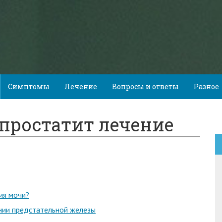
Симптомы
Лечение
Вопросы и ответы
Разное
простатит лечение
ия мочи?
нии предстательной железы