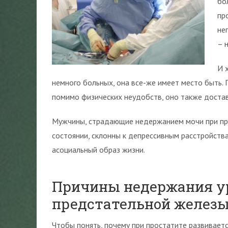
бо
пр
не
– 
И 
немного больных, она все-же имеет место быть.
помимо физических неудобств, оно также достав
Мужчины, страдающие недержанием мочи при пр
состоянии, склонны к депрессивным расстройств
асоциальный образ жизни.
Причины недержания у
предстательной желез
Чтобы понять, почему при простатите развивае