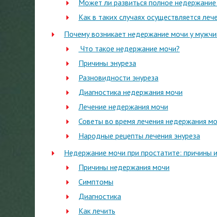
Может ли развиться полное недержание
Как в таких случаях осуществляется ле
Почему возникает недержание мочи у мужчи
Что такое недержание мочи?
Причины энуреза
Разновидности энуреза
Диагностика недержания мочи
Лечение недержания мочи
Советы во время лечения недержания м
Народные рецепты лечения энуреза
Недержание мочи при простатите: причины и
Причины недержания мочи
Симптомы
Диагностика
Как лечить