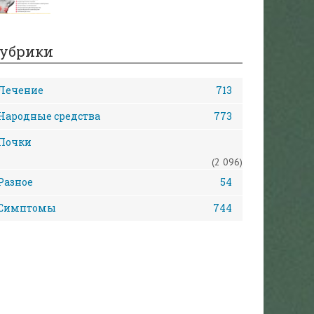
убрики
Лечение
713
Народные средства
773
Почки
(2 096)
Разное
54
Симптомы
744