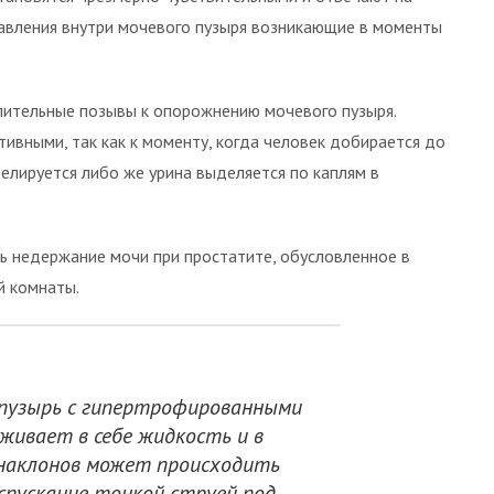
авления внутри мочевого пузыря возникающие в моменты
ительные позывы к опорожнению мочевого пузыря.
ивными, так как к моменту, когда человек добирается до
елируется либо же урина выделяется по каплям в
ь недержание мочи при простатите, обусловленное в
й комнаты.
пузырь с гипертрофированными
живает в себе жидкость и в
наклонов может происходить
спускание тонкой струей под