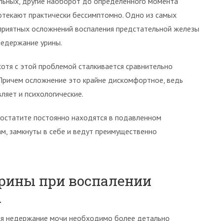
льных, другие наоборот до определенного момента
отекают практически бессимптомно. Одно из самых
приятных осложнений воспаления предстательной железы
недержание урины.
хотя с этой проблемой сталкивается сравнительно
 Причем осложнение это крайне дискомфортное, ведь
ляет и психологические.
остатите постоянно находятся в подавленном
ам, замкнуты в себе и ведут преимущественно
рины при воспалении
ы
тся недержание мочи необходимо более детально