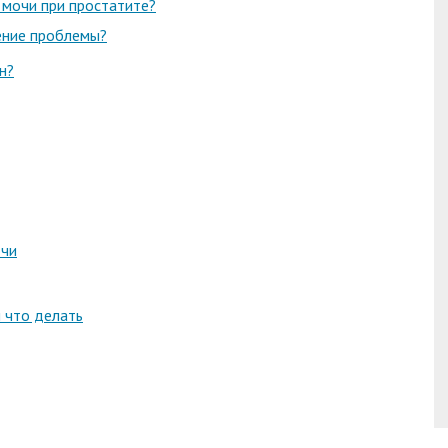
 мочи при простатите?
чение проблемы?
н?
очи
 что делать