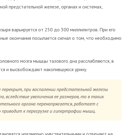
ной предстательной железе, органах и системах,
зыря варьируется от 250 до 300 миллилитров. При его
вные окончания посылается сигнал о том, что необходимо
головного мозга мышцы тазового дна расслабляются, в
тся и высвобождают накопившуюся урину.
л перекрыт, при воспалении предстательной железы
, вследствие увеличения ее размеров, то в таких
тельного органа перенапрягается, работает с
о приводит к перегрузке и гипертрофии мышц.
ановятся чрезмерно чувствительными и отвечают на