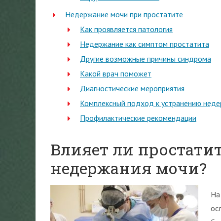
Недержание мочи при простатите
Как проявляется патология
Недержание как симптом простатита
Другие возможные причины синдрома
Какой врач поможет
Диагностические мероприятия
Комплексный подход к устранению неде
Профилактические рекомендации
Влияет ли простати
недержания мочи?
На
ос