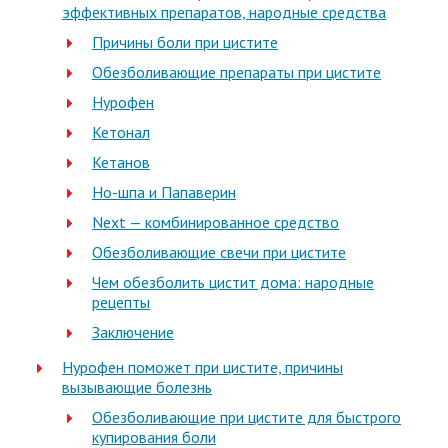
эффективных препаратов, народные средства
Причины боли при цистите
Обезболивающие препараты при цистите
Нурофен
Кетонал
Кетанов
Но-шпа и Папаверин
Next — комбинированное средство
Обезболивающие свечи при цистите
Чем обезболить цистит дома: народные
рецепты
Заключение
Нурофен поможет при цистите, причины
вызывающие болезнь
Обезболивающие при цистите для быстрого
купирования боли