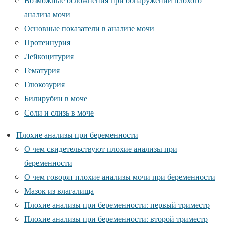
анализа мочи
Основные показатели в анализе мочи
Протеинурия
Лейкоцитурия
Гематурия
Глюкозурия
Билирубин в моче
Соли и слизь в моче
Плохие анализы при беременности
О чем свидетельствуют плохие анализы при
беременности
О чем говорят плохие анализы мочи при беременности
Мазок из влагалища
Плохие анализы при беременности: первый триместр
Плохие анализы при беременности: второй триместр