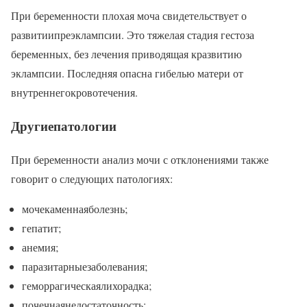
При беременности плохая моча свидетельствует о
развитиипреэклампсии. Это тяжелая стадия гестоза
беременных, без лечения приводящая кразвитию
эклампсии. Последняя опасна гибелью матери от
внутреннегокровотечения.
Другиепатологии
При беременности анализ мочи с отклонениями также
говорит о следующих патологиях:
мочекаменнаяболезнь;
гепатит;
анемия;
паразитарныезаболевания;
геморрагическаялихорадка;
почечнаянедостаточность;