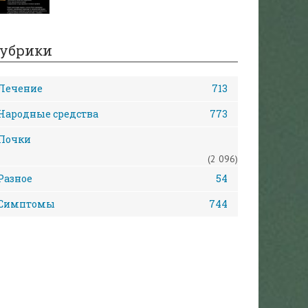
убрики
Лечение
713
Народные средства
773
Почки
(2 096)
Разное
54
Симптомы
744