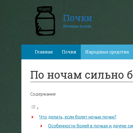
Почки
Лечение почек
Главная
Почки
Народные средства
По ночам сильно 
Содержание
Что делать, если болят ночью почки?
Особенности болей в почках и другие с