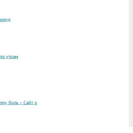
ериод
 по утрам
ему, боль – Сайт о