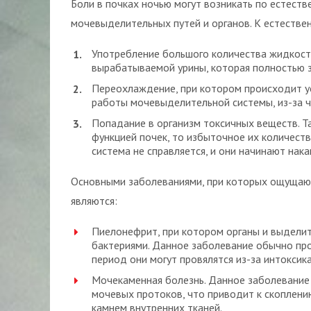
Боли в почках ночью могут возникать по естест
мочевыделительных путей и органов. К естестве
Употребление большого количества жидкости
вырабатываемой урины, которая полностью з
Переохлаждение, при котором происходит ус
работы мочевыделительной системы, из-за ч
Попадание в организм токсичных веществ. Т
функцией почек, то избыточное их количеств
система не справляется, и они начинают нака
Основными заболеваниями, при которых ощущают
являются:
Пиелонефрит, при котором органы и выдели
бактериями. Данное заболевание обычно пр
период они могут провялятся из-за интокси
Мочекаменная болезнь. Данное заболевание 
мочевых протоков, что приводит к скоплени
камнем внутренних тканей.