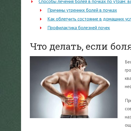
Способы лечения болей в почках по утрам: 
Причины утренних болей в почках
Как облегчить состояние в домашних ус
Профилактика болезней почек
Что делать, если бо
Бе
гр
кв
не
Пр
со
на
ощ