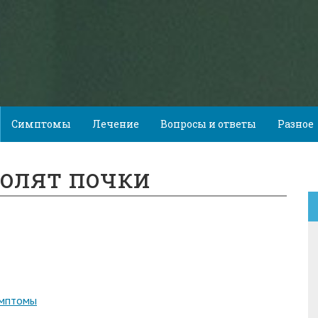
Симптомы
Лечение
Вопросы и ответы
Разное
болят почки
имптомы