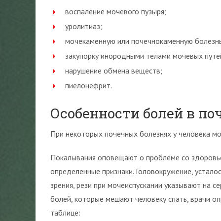
воспаление мочевого пузыря;
уролитиаз;
мочекаменную или почечнокаменную болезнь
закупорку инородными телами мочевых путе
нарушение обмена веществ;
пиелонефрит.
Особенности болей в п
При некоторых почечных болезнях у человека мо
Покалывания оповещают о проблеме со здоровье
определенные признаки. Головокружение, устало
зрения, рези при мочеиспускании указывают на с
болей, которые мешают человеку спать, врачи о
таблице: