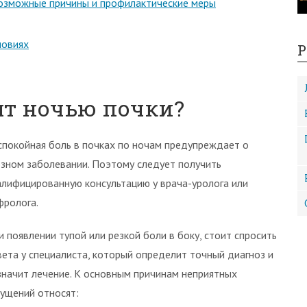
возможные причины и профилактические меры
ловиях
Р
лят ночью почки?
спокойная боль в почках по ночам предупреждает о
озном заболевании. Поэтому следует получить
алифицированную консультацию у врача-уролога или
фролога.
и появлении тупой или резкой боли в боку, стоит спросить
вета у специалиста, который определит точный диагноз и
значит лечение. К основным причинам неприятных
ущений относят: