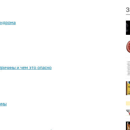
З
индрома
причины и чем это опасно
омы