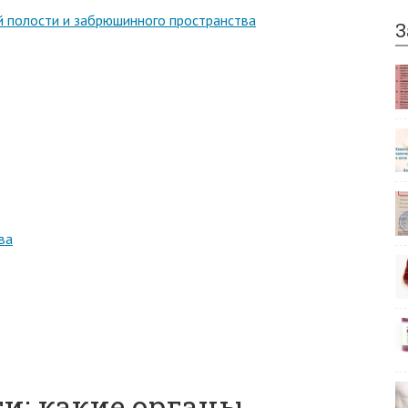
 полости и забрюшинного пространства
З
ва
и: какие органы