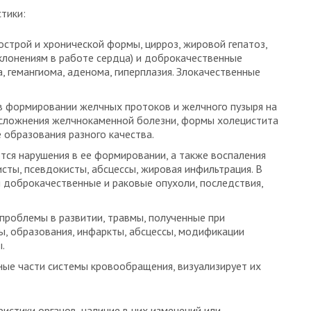
тики:
острой и хронической формы, цирроз, жировой гепатоз,
тклонениям в работе сердца) и доброкачественные
, гемангиома, аденома, гиперплазия. Злокачественные
в формировании желчных протоков и желчного пузыря на
 осложнения желчнокаменной болезни, формы холецистита
е образования разного качества.
ся нарушения в ее формировании, а также воспаления
кисты, псевдокисты, абсцессы, жировая инфильтрация. В
 доброкачественные и раковые опухоли, последствия,
 проблемы в развитии, травмы, полученные при
ы, образования, инфаркты, абсцессы, модификации
.
ные части системы кровообращения, визуализирует их
истики органов, наличие в них изменений или