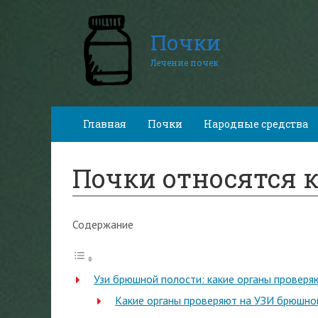
Почки
Лечение почек
Главная
Почки
Народные средства
Почки относятся 
Содержание
Узи брюшной полости: какие органы проверяю
Какие органы проверяют на УЗИ брюшно