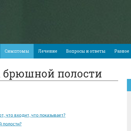
Симптомы
Лечение
Вопросы и ответы
Разное
к брюшной полости
т, что входит, что показывает?
й полости?