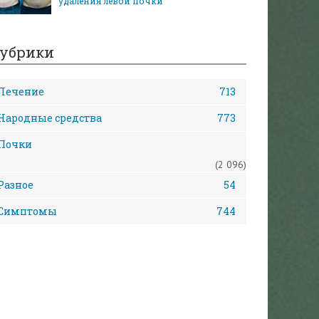
удаления левой почки
убрики
Лечение
713
Народные средства
773
Почки
(2 096)
Разное
54
Симптомы
744