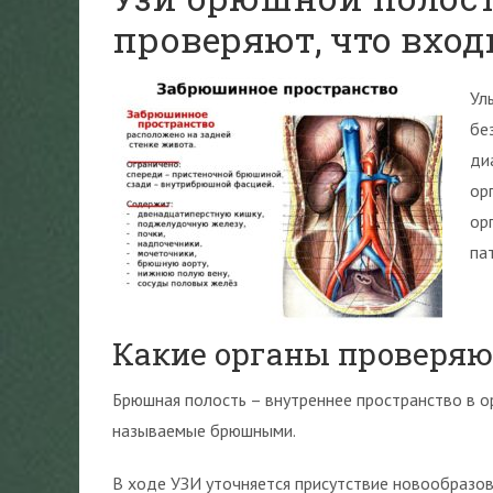
проверяют, что вход
Ул
бе
ди
ор
ор
па
Какие органы проверяю
Брюшная полость – внутреннее пространство в о
называемые брюшными.
В ходе УЗИ уточняется присутствие новообразов