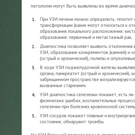
патологии могут быть выявлены во время диагнос
При УЗИ печени можно определить: гепатит 
трансформации (какие могут относиться к о
образования локального расположения: киста
образования: первичный и метастазный рак.
Диагностика позволяет выявить отклонения 
УЗИ, образование конкрементов (камней) и
(острый и хронический), полипы и опухолевы
В ходе УЗИ поджелудочной железы выявляют
органа, панкреатит (острый и хронический), 
забрюшинном пространстве визуализируются
вызванные старением.
УЗИ диагностика селезенки покажет, есть ли
физических ушибах, воспалительные процесс
селезенки при болезнях кровеносной системы
УЗИ сосудов покажет главные и внутриорган
состояние, обнаружит тромбы.
На УЗИ брюшной полости врач выявляет характер