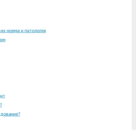
 их норма и патология
ком
дит
?
едование?