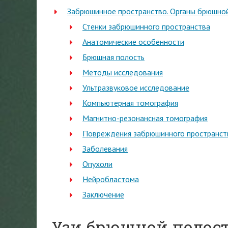
Забрюшинное пространство. Органы брюшной
Стенки забрюшинного пространства
Анатомические особенности
Брюшная полость
Методы исследования
Ультразвуковое исследование
Компьютерная томография
Магнитно-резонансная томография
Повреждения забрюшинного пространст
Заболевания
Опухоли
Нейробластома
Заключение
Узи брюшной полост