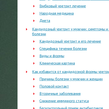
Грибковый уретрит лечение
Народная медицина
Диета
Кандидозный уретрит у мужчин: симптомы и 
болезни
Кандидозный уретрит и его лечение
Специфика течения болезни
Виды и формы
Клиническая картина
Как избавится от кандидозной формы уретр
Причины болезни у мужчин и женщин
Половой контакт
Вторичные заболевания
Снижение иммунного статуса
Бесконтрольный прием антибиотиков