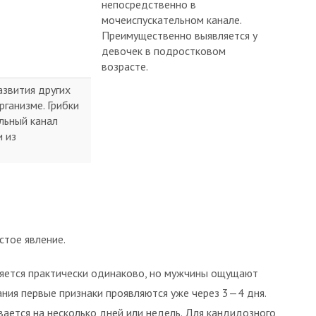
непосредственно в
мочеиспускательном канале.
Преимущественно выявляется у
девочек в подростковом
возрасте.
азвития других
ганизме. Грибки
льный канал
и из
стое явление.
яется практически одинаково, но мужчины ощущают
ния первые признаки проявляются уже через 3—4 дня.
ается на несколько дней или недель. Для кандидозного