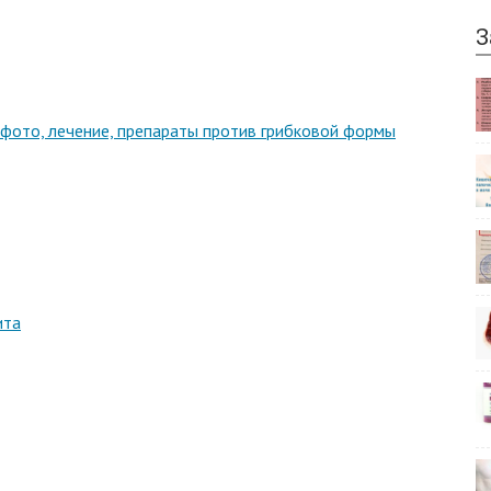
З
фото, лечение, препараты против грибковой формы
ита