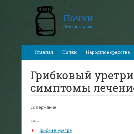
Почки
Лечение почек
Главная
Почки
Народные средства
Грибковый уретр
симптомы лечени
Содержание
Грибки в уретре