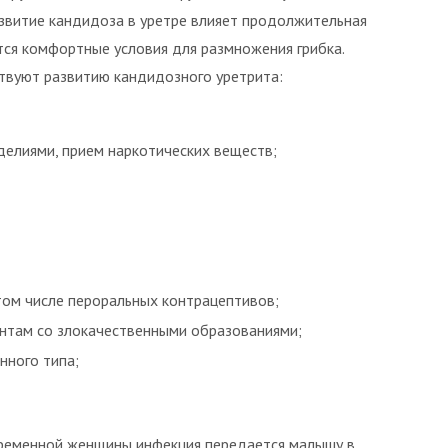
азвитие кандидоза в уретре влияет продолжительная
тся комфортные условия для размножения грибка.
твуют развитию кандидозного уретрита:
елиями, прием наркотических веществ;
том числе пероральных контрацептивов;
ентам со злокачественными образованиями;
ного типа;
еременной женщины инфекция передается малышу в