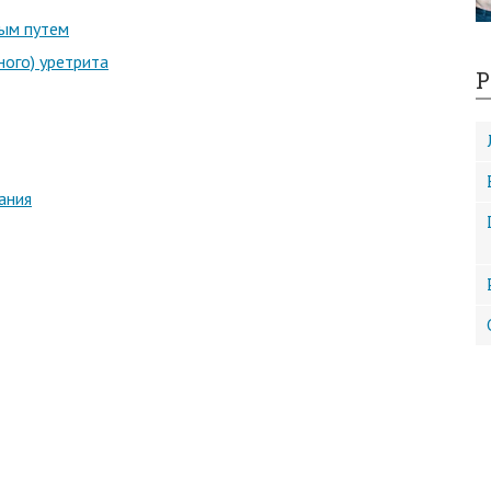
ым путем
ого) уретрита
Р
ания