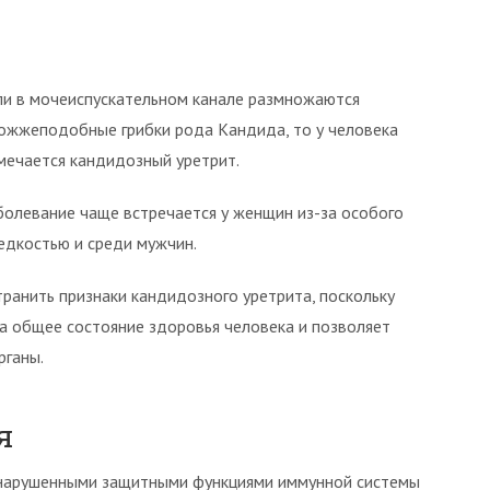
ли в мочеиспускательном канале размножаются
ожжеподобные грибки рода Кандида, то у человека
мечается кандидозный уретрит.
болевание чаще встречается у женщин из-за особого
едкостью и среди мужчин.
транить признаки кандидозного уретрита, поскольку
а общее состояние здоровья человека и позволяет
рганы.
я
 нарушенными защитными функциями иммунной системы