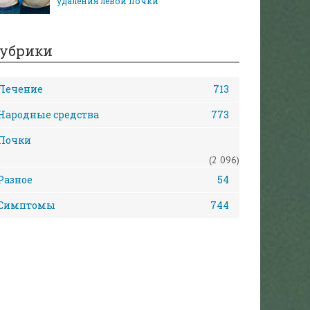
удаления левой почки
убрики
Лечение
713
Народные средства
773
Почки
(2 096)
Разное
54
Симптомы
744