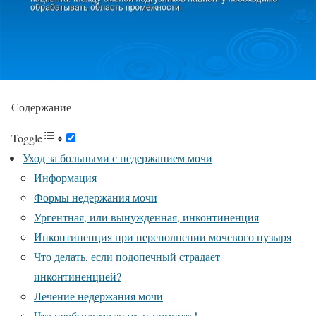
Содержание
Toggle
Уход за больными с недержанием мочи
Информация
Формы недержания мочи
Ургентная, или вынужденная, инконтиненция
Инконтиненция при переполнении мочевого пузыря
Что делать, если подопечный страдает
инконтиненцией?
Лечение недержания мочи
Что необходимо знать и помнить!