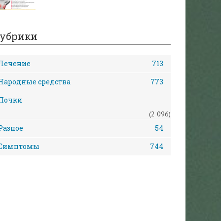
убрики
Лечение
713
Народные средства
773
Почки
(2 096)
Разное
54
Симптомы
744