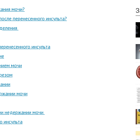
жания мочи?
З
после перенесенного инсульта?
тделения
перенесенного инсульта
ие
нием мочи
арезом
жании
ержании мочи
ри недержании мочи
о инсульта