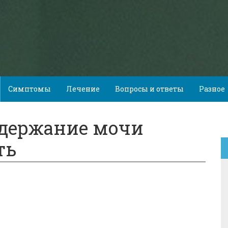
Симптомы
Лечение
Вопросы и ответы
Разное
едержание мочи
ть