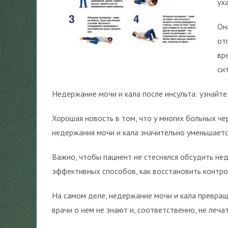
ух
Он
от
вр
си
Недержание мочи и кала после инсульта: узнайте,
Хорошая новость в том, что у многих больных че
недержания мочи и кала значительно уменьшается
Важно, чтобы пациент не стеснялся обсудить не
эффективных способов, как восстановить контр
На самом деле, недержание мочи и кала превраща
врачи о нем не знают и, соответственно, не лечат