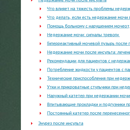
Что влияет на тяжесть проблемы недер
Что делать, если есть недержание мочи 
Помощь больному с нарушением мочео
Недержание мочи: сигналы тревоги
Гиперреактивный мочевой пузырь после 
Недержание мочи после инсульта: лечен
Рекомендации для пациентов с недержа
Потребление жидкости у пациентов с п
Технические приспособления при недер
Утки и прикроватные стульчики при нед
Наружный катетер при недержании мочи
Впитывающие прокладки и подгузники п
Постоянный катетер после перенесенног
Энурез после инсульта