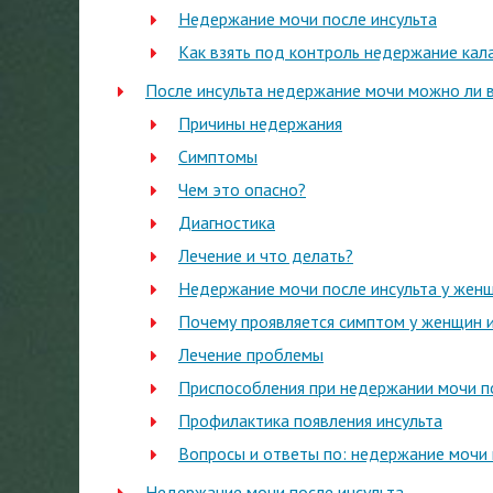
Недержание мочи после инсульта
Как взять под контроль недержание кал
После инсульта недержание мочи можно ли 
Причины недержания
Симптомы
Чем это опасно?
Диагностика
Лечение и что делать?
Недержание мочи после инсульта у женщ
Почему проявляется симптом у женщин 
Лечение проблемы
Приспособления при недержании мочи п
Профилактика появления инсульта
Вопросы и ответы по: недержание мочи 
Недержание мочи после инсульта