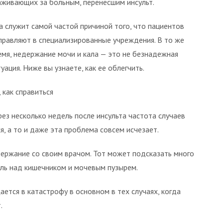
аживающих за больным, перенесшим инсульт.
а служит самой частой причиной того, что пациентов
правляют в специализированные учреждения. В то же
емя, недержание мочи и кала — это не безнадежная
туация. Ниже вы узнаете, как ее облегчить.
 как справиться
рез несколько недель после инсульта частота случаев
, а то и даже эта проблема совсем исчезает.
держание со своим врачом. Тот может подсказать много
оль над кишечником и мочевым пузырем.
ется в катастрофу в основном в тех случаях, когда
.