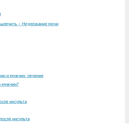
а
вылечить – Недержание мочи
ин и мужчин: лечение
и мужчин?
осле инсульта
после инсульта