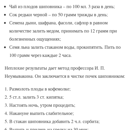
Чай из плодов шиповника – по 100 мл. 3 раза в день;
Сок редьки черной – по 50 грамм трижды в день;
Семена дыни, шафрана, фасоли, сафлор в равном
количестве залить медом, принимать по 12 грамм при
болезненных ощущениях;
Семя льна залить стаканом воды, прокипятить. Пить по
100 грамм через каждые 2 часа.
Неплохие результаты дает метод профессора И. П.
Неумывакина. Он заключается в чистке почек шиповником:
Размолоть плоды в кофемолке;
5 ст.л. залить 3 ст. кипятка;
Настоять ночь, утром процедить;
Накануне выпить слабительное;
В стакан шиповника добавить 2 ч.л. сорбита;
Выпить и прилечь на грелку на 30 мин;