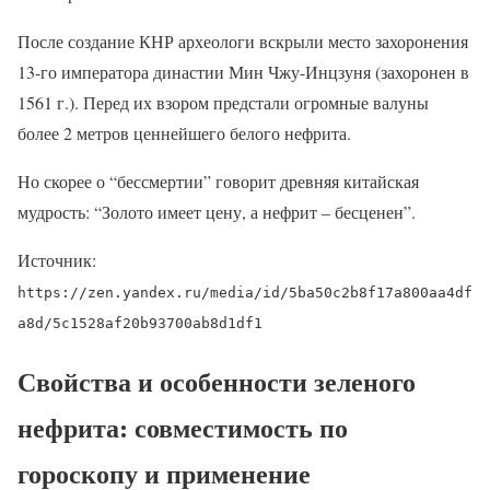
После создание КНР археологи вскрыли место захоронения
13-го императора династии Мин Чжу-Инцзуня (захоронен в
1561 г.). Перед их взором предстали огромные валуны
более 2 метров ценнейшего белого нефрита.
Но скорее о “бессмертии” говорит древняя китайская
мудрость: “Золото имеет цену, а нефрит – бесценен”.
Источник:
https://zen.yandex.ru/media/id/5ba50c2b8f17a800aa4df
a8d/5c1528af20b93700ab8d1df1
Свойства и особенности зеленого
нефрита: совместимость по
гороскопу и применение