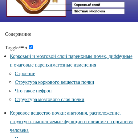
Содержание
Toggle
Корковый и мозговой слой паренхимы почек, диффузные
и очаговые паренхиматозные изменения
Строение
Структура коркового вещества почки
Что такое нефрон
Структура мозгового слоя почки
Корковое вещество почки: анатомия, расположение,
структура, выполняемые функции и влияние на организм
человека