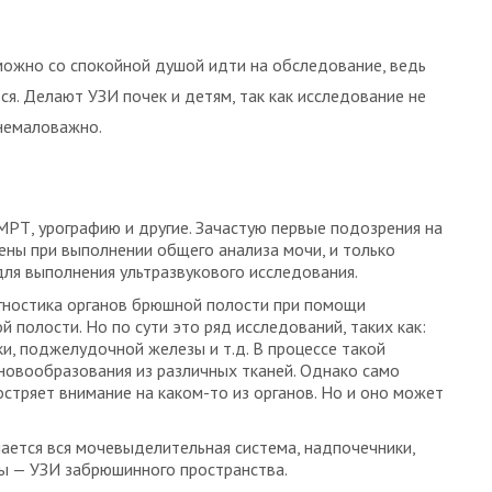
можно со спокойной душой идти на обследование, ведь
ся. Делают УЗИ почек и детям, так как исследование не
 немаловажно.
МРТ, урографию и другие. Зачастую первые подозрения на
ены при выполнении общего анализа мочи, и только
для выполнения ультразвукового исследования.
гностика органов брюшной полости при помощи
 полости. Но по сути это ряд исследований, таких как:
ки, поджелудочной железы и т.д. В процессе такой
новообразования из различных тканей. Однако само
стряет внимание на каком-то из органов. Но и оно может
чается вся мочевыделительная система, надпочечники,
ы — УЗИ забрюшинного пространства.