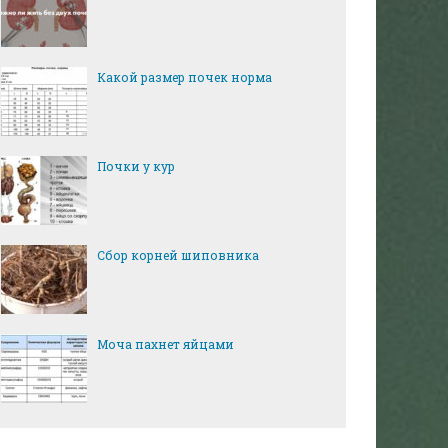
Какой размер почек норма
Почки у кур
Сбор корней шиповника
Моча пахнет яйцами