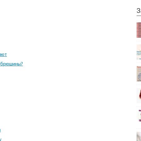
З
яют
е брюшины?
и
у