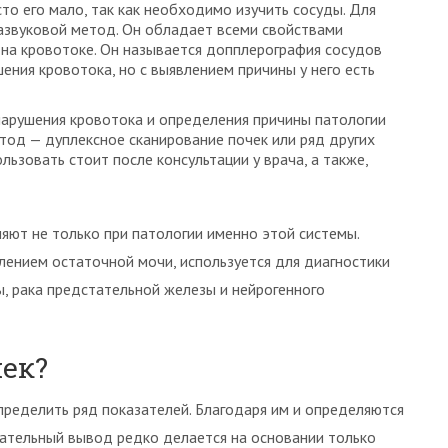
о его мало, так как необходимо изучить сосуды. Для
развуковой метод. Он обладает всеми свойствами
 на кровотоке. Он называется допплерография сосудов
ния кровотока, но с выявлением причины у него есть
нарушения кровотока и определения причины патологии
тод — дуплексное сканирование почек или ряд других
льзовать стоит после консультации у врача, а также,
ют не только при патологии именно этой системы.
лением остаточной мочи, используется для диагностики
ы, рака предстательной железы и нейрогенного
чек?
ределить ряд показателей. Благодаря им и определяются
ательный вывод редко делается на основании только