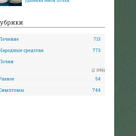
удаления левой почки
убрики
Лечение
713
Народные средства
773
Почки
(2 096)
Разное
54
Симптомы
744