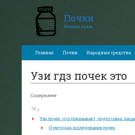
Почки
Лечение почек
Главная
Почки
Народные средства
Узи гдз почек это
Содержание
Узи почек: что показывает, подготовка, рас
О методах исследования почек