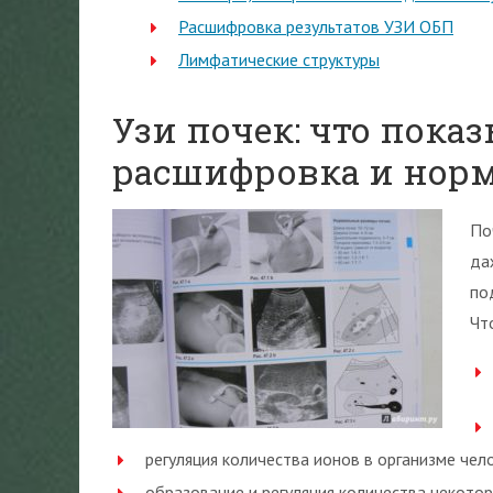
Расшифровка результатов УЗИ ОБП
Лимфатические структуры
Узи почек: что показ
расшифровка и нор
По
да
по
Чт
регуляция количества ионов в организме чел
образование и регуляция количества некото