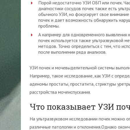
Порой недостаточно УЗИ ОБП или почек. Част
диагностики сосудов почек также есть ульт
обычного УЗИ, но фокусирует свое внимание
почек и дает возможность обнаружить наруше
проблемы.
А например для одновременного выявления 
почек используется также ультразвуковой ме
методов. Точно определиться с тем, что испо
после выполнении ряда анализов.
УЗИ почек и мочевыделительной системы выполня
Например, такое исследование, как УЗИ с опреде
аденомы простаты, простатита, стриктуры уретр
расстройства мочеиспускания.
Что показывает УЗИ по
На ультразвуковом исследовании почек можно оп
различные патологии и отклонения.Однако оконч