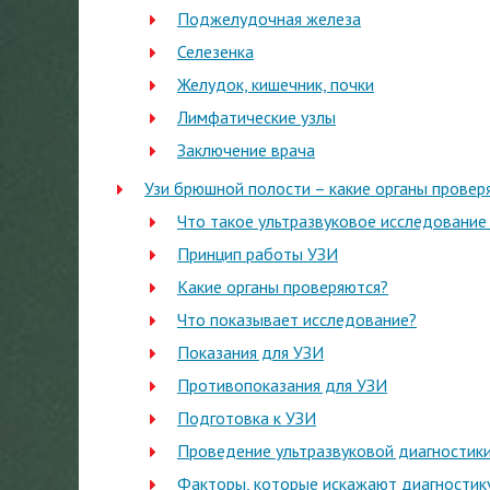
Поджелудочная железа
Селезенка
Желудок, кишечник, почки
Лимфатические узлы
Заключение врача
Узи брюшной полости – какие органы провер
Что такое ультразвуковое исследовани
Принцип работы УЗИ
Какие органы проверяются?
Что показывает исследование?
Показания для УЗИ
Противопоказания для УЗИ
Подготовка к УЗИ
Проведение ультразвуковой диагностик
Факторы, которые искажают диагностик