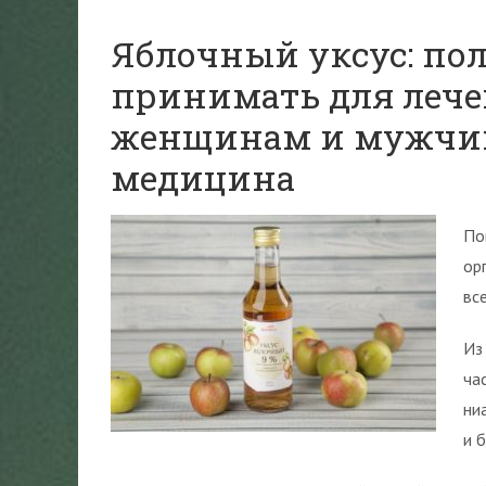
Яблочный уксус: поль
принимать для лече
женщинам и мужчин
медицина
По
ор
вс
Из
ча
ни
и 