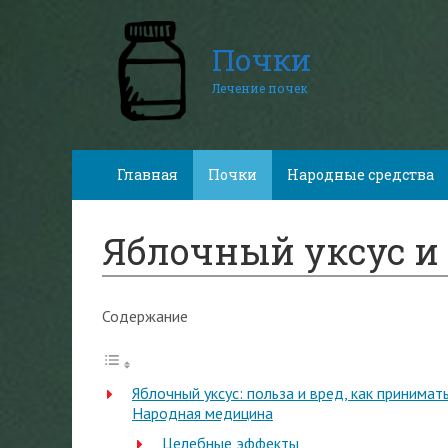
Почки
Лечение почек
Главная
Почки
Народные средства
Яблочный уксус и
Содержание
Яблочный уксус: польза и вред, как принима
Народная медицина
Целебные эффекты