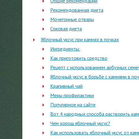
Общие рекомендации
Рекомендованная диета
Мочегонные отвары
Соковая диета
Яблочный уксус при камнях в почках
Ингредиенты:
Как приготовить средство
Рецепт с использованием арбузных семе
Яблочный уксус в борьбе с камнями в по
Крапивный чай
Меры профилактики
Популярное на сайте
Вот 4 народных способа растворить камн
Чем хорош яблочный уксус?
Как использовать яблочный уксус от кам