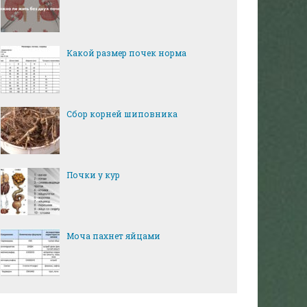
Какой размер почек норма
Сбор корней шиповника
Почки у кур
Моча пахнет яйцами