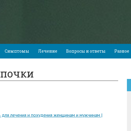
Симптомы
Лечение
Вопросы и ответы
Разное
 почки
ть для лечения и похудения женщинам и мужчинам |