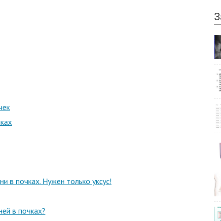
З
чек
чках
и в почках. Нужен только уксус!
ней в почках?