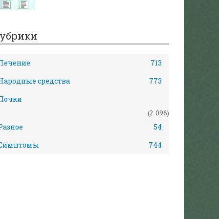
убрики
Лечение
713
Народные средства
773
Почки
(2 096)
Разное
54
Симптомы
744