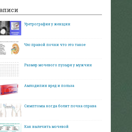
аписи
Уретрография у женщин
Члс правой почки что это такое
Размер мочевого пузыря у мужчин
Амлодипин вред и польза
Симптомы когда болит почка справа
Как вылечить мочевой