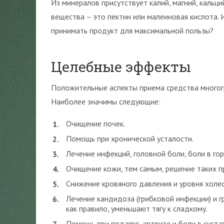
Из минералов присутствует калий, магний, кальци
вещества – это пектин или малеиновая кислота. Ит
принимать продукт для максимальной пользы?
Целебные эффекты
Положительные аспекты приема средства многог
Наиболее значимы следующие:
Очищение почек.
Помощь при хронической усталости.
Лечение инфекций, головной боли, боли в гор
Очищение кожи, тем самым, решение таких пр
Снижение кровяного давления и уровня холе
Лечение кандидоза (грибковой инфекции) и г
как правило, уменьшают тягу к сладкому.
Помощь при подагре, артрите и боли в суста