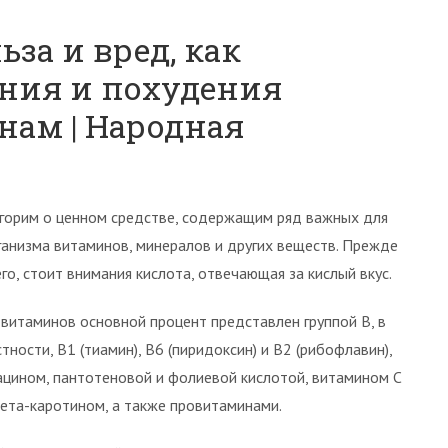
за и вред, как
ния и похудения
ам | Народная
горим о ценном средстве, содержащим ряд важных для
ганизма витаминов, минералов и других веществ. Прежде
его, стоит внимания кислота, отвечающая за кислый вкус.
 витаминов основной процент представлен группой В, в
стности, В1 (тиамин), В6 (пиридоксин) и В2 (рибофлавин),
ацином, пантотеновой и фолиевой кислотой, витамином С
бета-каротином, а также провитаминами.