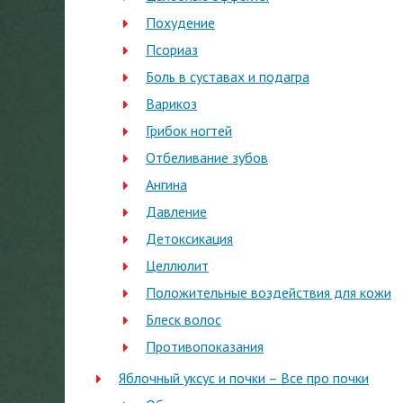
Похудение
Псориаз
Боль в суставах и подагра
Варикоз
Грибок ногтей
Отбеливание зубов
Ангина
Давление
Детоксикация
Целлюлит
Положительные воздействия для кожи
Блеск волос
Противопоказания
Яблочный уксус и почки – Все про почки