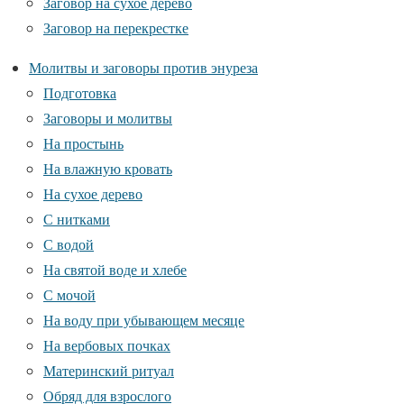
Заговор на сухое дерево
Заговор на перекрестке
Молитвы и заговоры против энуреза
Подготовка
Заговоры и молитвы
На простынь
На влажную кровать
На сухое дерево
С нитками
С водой
На святой воде и хлебе
С мочой
На воду при убывающем месяце
На вербовых почках
Материнский ритуал
Обряд для взрослого