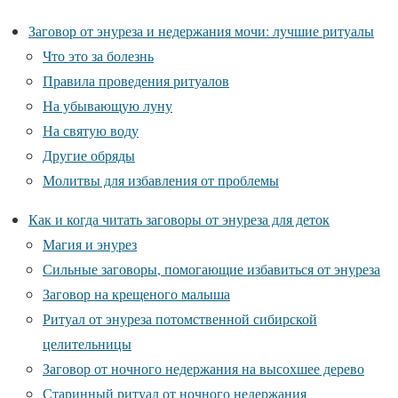
Заговор от энуреза и недержания мочи: лучшие ритуалы
Что это за болезнь
Правила проведения ритуалов
На убывающую луну
На святую воду
Другие обряды
Молитвы для избавления от проблемы
Как и когда читать заговоры от энуреза для деток
Магия и энурез
Сильные заговоры, помогающие избавиться от энуреза
Заговор на крещеного малыша
Ритуал от энуреза потомственной сибирской
целительницы
Заговор от ночного недержания на высохшее дерево
Старинный ритуал от ночного недержания