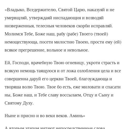
«Владыко, Вседержителю, Святой Царю, наказуяй и не
умервщляй, утверждаяй ниспадающия и возводяй
низверженныя, телесныя человеков скорби исправляй.
Молимся Тебе, Боже наш, рабу (рабе) Твоего (твоей)
немоществующа, посети милостию Твоею, прости ему (ей)
всякое прегрешение, вольное и невольное.
Ей, Господи, врачебную Твою огневицу, укроти страсть и
всякую немощь таящуюся и от ложа озлобления цела и все
совершенна даруй его церкви Твоей, благоуждающа и
творяша волю Твою. Твое бо есть, еже миловати и спасати
ны, Боже наш, и Тебе славу воссылаем, Отцу и Сыну и
Святому Духу.
Ныне и присно и во веки веков. Аминь»
А вторым этапом читают непосредственные слова,