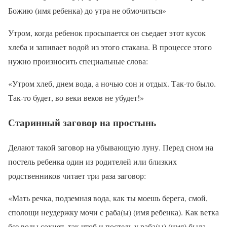
Божию (имя ребенка) до утра не обмочиться»
Утром, когда ребенок просыпается он съедает этот кусок
хлеба и запивает водой из этого стакана. В процессе этого
нужно произносить специальные слова:
«Утром хлеб, днем вода, а ночью сон и отдых. Так-то было.
Так-то будет, во веки веков не убудет!»
Старинный заговор на простынь
Делают такой заговор на убывающую луну. Перед сном на
постель ребенка один из родителей или близких
родственников читает три раза заговор:
«Мать речка, подземная вода, как ты моешь берега, смой,
сполощи неудержку мочи с раба(ы) (имя ребенка). Как ветка
без воды сохнет, так чтоб и постель у раба(ы) (имя) была