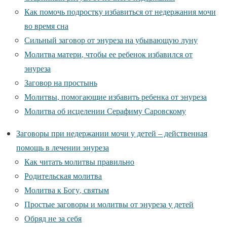
Как помочь подростку избавиться от недержания мочи
во время сна
Сильный заговор от энуреза на убывающую луну
Молитва матери, чтобы ее ребенок избавился от
энуреза
Заговор на простынь
Молитвы, помогающие избавить ребенка от энуреза
Молитва об исцелении Серафиму Саровскому
Заговоры при недержании мочи у детей – действенная
помощь в лечении энуреза
Как читать молитвы правильно
Родительская молитва
Молитва к Богу, святым
Простые заговоры и молитвы от энуреза у детей
Обряд не за себя