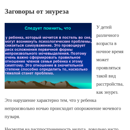
Заговоры от энуреза
У детей
различного
возраста в
ночное время
может
проявляться
такой вид
расстройства,
как энурез.
Это нарушение характерно тем, что у ребенка
непроизвольно ночью происходит опорожнение мочевого
пузыря.
Несмотря на распространенность недуга, довольно часто