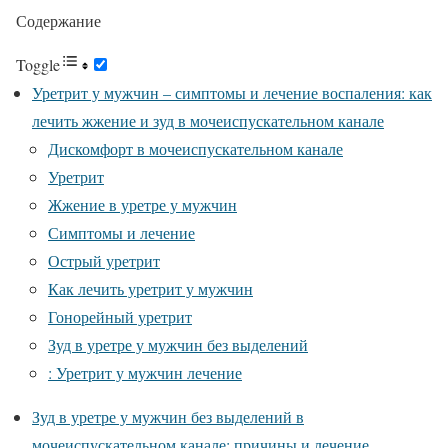
Содержание
Toggle
Уретрит у мужчин – симптомы и лечение воспаления: как
лечить жжение и зуд в мочеиспускательном канале
Дискомфорт в мочеиспускательном канале
Уретрит
Жжение в уретре у мужчин
Симптомы и лечение
Острый уретрит
Как лечить уретрит у мужчин
Гонорейный уретрит
Зуд в уретре у мужчин без выделений
: Уретрит у мужчин лечение
Зуд в уретре у мужчин без выделений в
мочеиспускательном канале: причины и лечение