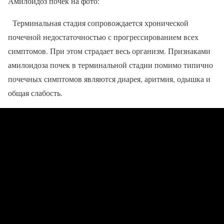
Амилоидоз почек на фото:
Терминальная стадия сопровождается хронической
почечной недостаточностью с прогрессированием всех
симптомов. При этом страдает весь организм. Признаками
амилоидоза почек в терминальной стадии помимо типично
почечных симптомов являются диарея, аритмия, одышка и
общая слабость.