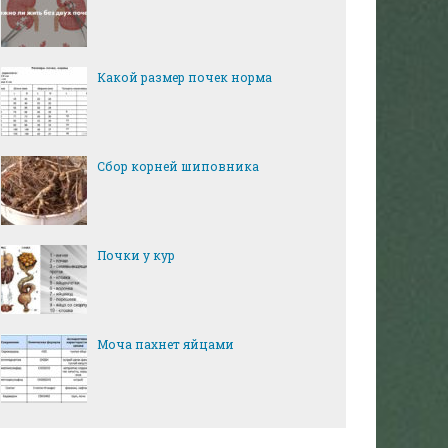
Какой размер почек норма
Сбор корней шиповника
Почки у кур
Моча пахнет яйцами