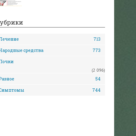
убрики
Лечение
713
Народные средства
773
Почки
(2 096)
Разное
54
Симптомы
744