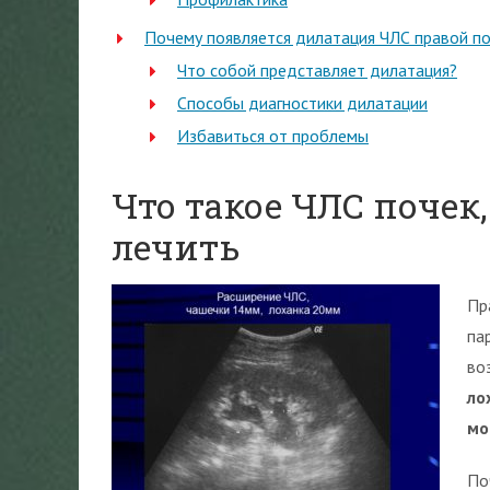
Почему появляется дилатация ЧЛС правой п
Что собой представляет дилатация?
Способы диагностики дилатации
Избавиться от проблемы
Что такое ЧЛС почек,
лечить
Пр
па
во
ло
мо
По