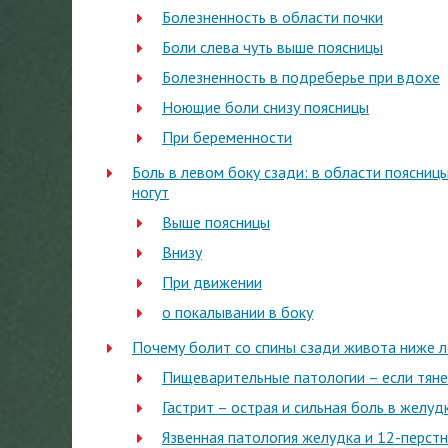
Болезненность в области почки
Боли слева чуть выше поясницы
Болезненность в подреберье при вдохе
Ноющие боли снизу поясницы
При беременности
Боль в левом боку сзади: в области поясницы
ногут
Выше поясницы
Внизу
При движении
о покалывании в боку
Почему болит со спины сзади живота ниже л
Пищеварительные патологии – если тяне
Гастрит – острая и сильная боль в желуд
Язвенная патология желудка и 12-перст