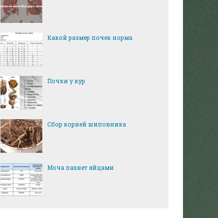
Какой размер почек норма
Почки у кур
Сбор корней шиповника
Моча пахнет яйцами