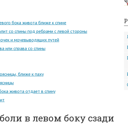
Р
евого бока живота ближе к спине
олит со спины под ребрами с левой стороны
почек и мочевыводящих путей
ва или справа со спины
оясницы, ближе к паху
оясницы
бока живота отдает в спину
рит
оли в левом боку сзади