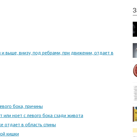
З
 и выше, внизу, под ребрами, при движении, отдает в
евого бока, причины
т или ноет с левого бока сзади живота
ке отдает в область спины
ной кишки