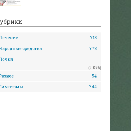
убрики
Лечение
713
Народные средства
773
Почки
(2 096)
Разное
54
Симптомы
744