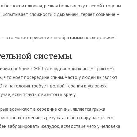
х беспокоит жгучая, резкая боль вверху с левой стороны
я, испытывает сложности с дыханием, теряет сознание –
зя – это может привести к необратимым последствиям!
тельной системы
аличии проблем с ЖКТ (желудочно-кишечным трактом).
ть, что ноет посередине спины. Часто у людей выявляют
 Эта патология требует долгой терапии в условиях
чае, если тянуть с визитом к врачу.
ые возникают в середине спины, является грыжа
 местонахождение, в результате чего нарушается его
ен заблокировать желудок, вследствие чего у человека