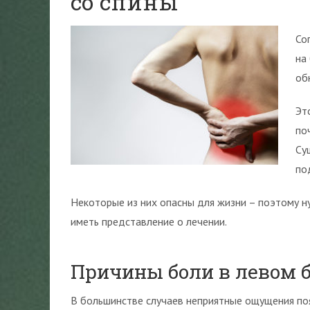
со спины
Со
на
об
Эт
по
Су
по
Некоторые из них опасны для жизни – поэтому н
иметь представление о лечении.
Причины боли в левом 
В большинстве случаев неприятные ощущения поя