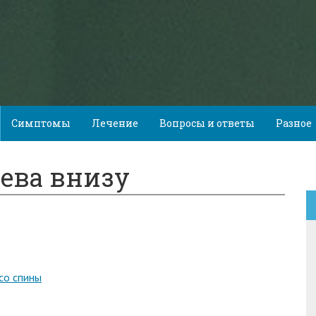
Симптомы
Лечение
Вопросы и ответы
Разное
лева внизу
со спины