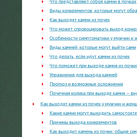
Что представляют собой камни в почках
Виды конкрементов, которые могут обра
Как выходят камни из почек
Что может спровоцировать выход конк
Особенности симптоматики у мужчин и 
Виды камней, которые могут выйти сами
Что делать, если идут камни из почек
Что поможет при выходе камня из почки
Упражнения для выхода камней
Прогноз и возможные осложнения
Почечная колика при выходе камня — ви
Как выходят камни из почек у мужчин и жен
Какие камни могут выходить самостоят
Причины выхода конкрементов
Как выходит камень из почки: общие с