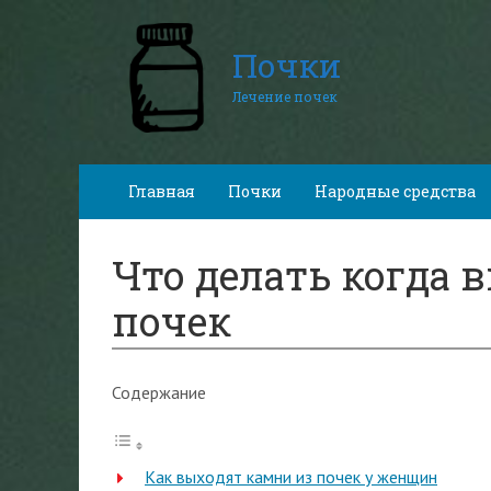
Почки
Лечение почек
Главная
Почки
Народные средства
Что делать когда 
почек
Содержание
Как выходят камни из почек у женщин