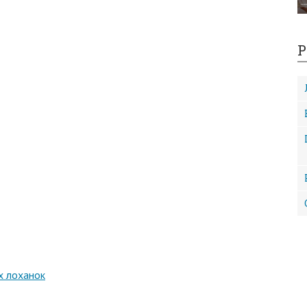
Р
х лоханок