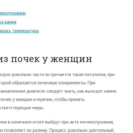
чеиспускании
да камня
ялась температура
из почек у женщин
годня довольно часто встречается такая патология, при
торой образуются почечные конкременты. При
тановленном диагнозе следует знать, как выходят камни
 почек у женщин и мужчин, чтобы принять
ответствующие меры.
мни в конечном итоге выйдут при акте мочеиспускания,
ли позволяет их размер. Процесс довольно длительный,