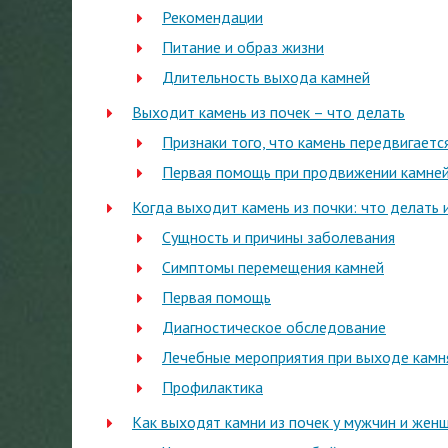
Рекомендации
Питание и образ жизни
Длительность выхода камней
Выходит камень из почек – что делать
Признаки того, что камень передвигается
Первая помощь при продвижении камне
Когда выходит камень из почки: что делать 
Сущность и причины заболевания
Симптомы перемещения камней
Первая помощь
Диагностическое обследование
Лечебные мероприятия при выходе камн
Профилактика
Как выходят камни из почек у мужчин и женщ