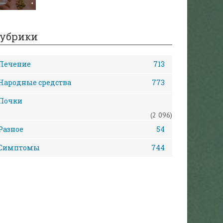
убрики
Лечение
713
Народные средства
773
Почки
(2 096)
Разное
54
Симптомы
744