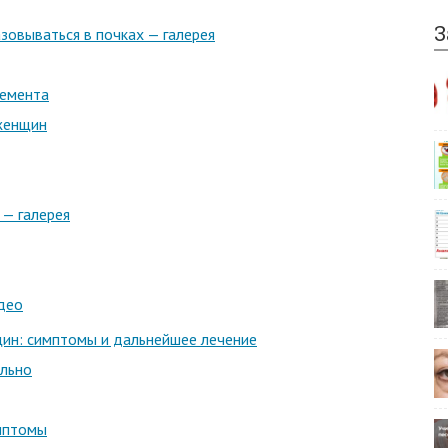
З
зовываться в почках — галерея
ремента
женщин
 — галерея
део
щин: симптомы и дальнейшее лечение
ельно
имптомы