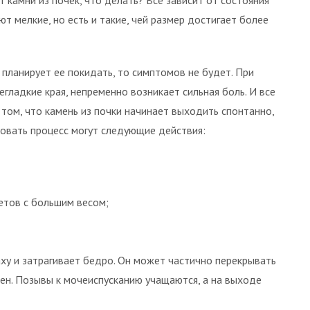
 камни из почек, что делать? Все зависит от состояния
т мелкие, но есть и такие, чей размер достигает более
 планирует ее покидать, то симптомов не будет. При
егладкие края, непременно возникает сильная боль. И все
 том, что камень из почки начинает выходить спонтанно,
ировать процесс могут следующие действия:
етов с большим весом;
паху и затрагивает бедро. Он может частично перекрывать
ен. Позывы к мочеиспусканию учащаются, а на выходе