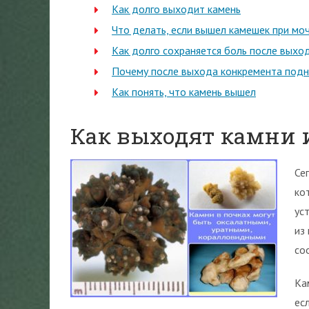
Как долго выходит камень
Что делать, если вышел камешек при мо
Как долго сохраняется боль после выхо
Почему после выхода конкремента подн
Как понять, что камень вышел
Как выходят камни 
Се
ко
ус
из
со
Ка
ес