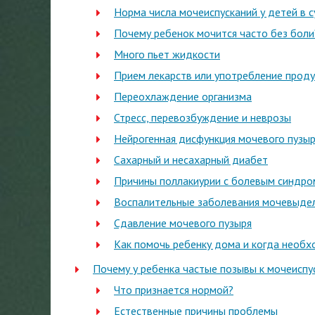
Норма числа мочеиспусканий у детей в с
Почему ребенок мочится часто без боли
Много пьет жидкости
Прием лекарств или употребление проду
Переохлаждение организма
Стресс, перевозбуждение и неврозы
Нейрогенная дисфункция мочевого пузы
Сахарный и несахарный диабет
Причины поллакиурии с болевым синдр
Воспалительные заболевания мочевыде
Сдавление мочевого пузыря
Как помочь ребенку дома и когда необх
Почему у ребенка частые позывы к мочеиспу
Что признается нормой?
Естественные причины проблемы