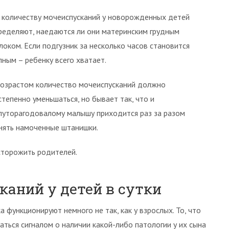
 количеству мочеиспусканий у новорожденных детей
ределяют, наедаются ли они материнским грудным
локом. Если подгузник за несколько часов становится
лным – ребенку всего хватает.
возрастом количество мочеиспусканий должно
степенно уменьшаться, но бывает так, что и
луторагодовалому малышу приходится раз за разом
нять намоченные штанишки.
сторожить родителей.
каний у детей в сутки
 функционируют немного не так, как у взрослых. То, что
ться сигналом о наличии какой-либо патологии у их сына