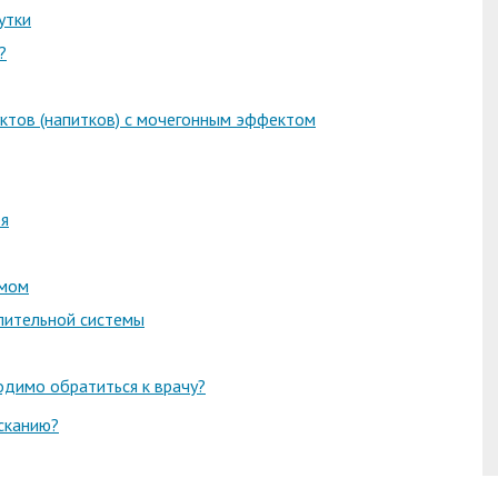
утки
?
ктов (напитков) с мочегонным эффектом
ря
омом
лительной системы
одимо обратиться к врачу?
сканию?