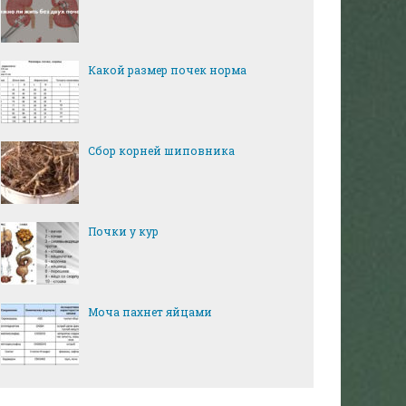
Какой размер почек норма
Сбор корней шиповника
Почки у кур
Моча пахнет яйцами