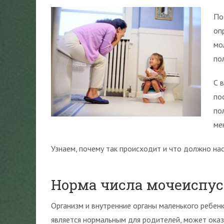
По
оп
мо
по
С 
по
по
ме
Узнаем, почему так происходит и что должно на
Норма числа мочеиспус
Организм и внутренние органы маленького ребенка
является нормальным для родителей, может оказа