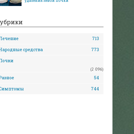
удаления левой почки
убрики
Лечение
713
Народные средства
773
Почки
(2 096)
Разное
54
Симптомы
744