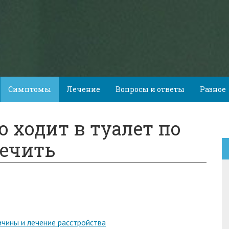
Симптомы
Лечение
Вопросы и ответы
Разное
о ходит в туалет по
ечить
ичины и лечение расстройства