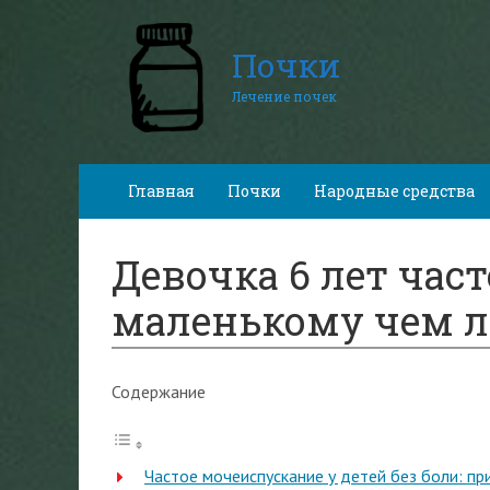
Почки
Лечение почек
Главная
Почки
Народные средства
Девочка 6 лет част
маленькому чем л
Содержание
Частое мочеиспускание у детей без боли: пр