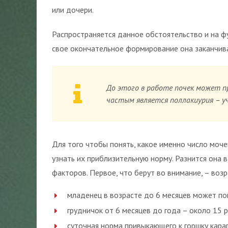
или дочери.
Распространяется данное обстоятельство и на 
свое окончательное формирование она заканчива
До этого в работе почек может п
частым является поллакиурия – уч
Для того чтобы понять, какое именно число моч
узнать их приблизительную норму. Разнится она 
факторов. Первое, что берут во внимание, – воз
младенец в возрасте до 6 месяцев может пом
грудничок от 6 месяцев до года – около 15 р
суточная норма привыкающего к горшку карапу