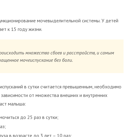
функционирование мочевыделительной системы. У детей
ет к 15 году жизни.
роисходить множество сбоев и расстройств, и самым
ащенное мочеиспускание без боли.
еиспусканий в сутки считается превышенным, необходимо
в зависимости от множества внешних и внутренних
раст малыша:
очиться до 25 раз в сутки;
аз;
за в возрасте до 3 лет – 10 раз;