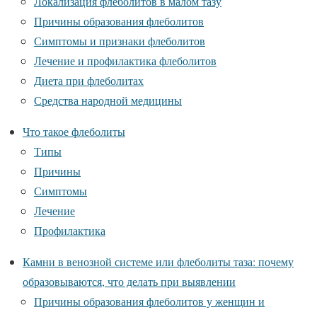
Локализация флеболитов в малом тазу
Причины образования флеболитов
Симптомы и признаки флеболитов
Лечение и профилактика флеболитов
Диета при флеболитах
Средства народной медицины
Что такое флеболиты
Типы
Причины
Симптомы
Лечение
Профилактика
Камни в венозной системе или флеболиты таза: почему
образовываются, что делать при выявлении
Причины образования флеболитов у женщин и