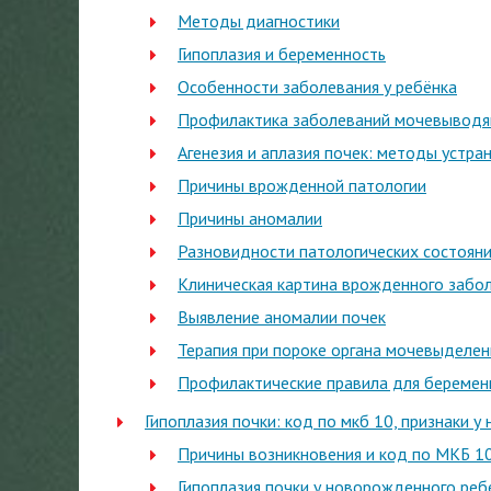
Методы диагностики
Гипоплазия и беременность
Особенности заболевания у ребёнка
Профилактика заболеваний мочевыводя
Агенезия и аплазия почек: методы устра
Причины врожденной патологии
Причины аномалии
Разновидности патологических состоян
Клиническая картина врожденного забо
Выявление аномалии почек
Терапия при пороке органа мочевыделен
Профилактические правила для береме
Гипоплазия почки: код по мкб 10, признаки у
Причины возникновения и код по МКБ 1
Гипоплазия почки у новорожденного ребе