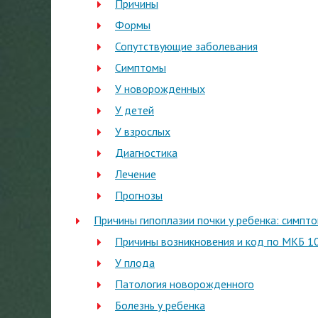
Причины
Формы
Сопутствующие заболевания
Симптомы
У новорожденных
У детей
У взрослых
Диагностика
Лечение
Прогнозы
Причины гипоплазии почки у ребенка: симпт
Причины возникновения и код по МКБ 1
У плода
Патология новорожденного
Болезнь у ребенка