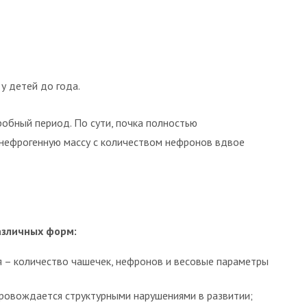
у детей до года.
робный период. По сути, почка полностью
нефрогенную массу с количеством нефронов вдвое
азличных форм:
 – количество чашечек, нефронов и весовые параметры
провождается структурными нарушениями в развитии;