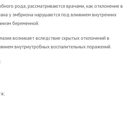
обного рода, рассматриваются врачами, как отклонение в
гана у эмбриона нарушаются под влиянием внутренних
анизм беременной.
лазия возникает вследствие скрытых отклонений в
иянием внутриутробных воспалительных поражений.
:
а;