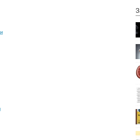
З
ки
и