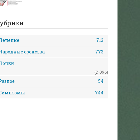
убрики
Лечение
713
Народные средства
773
Почки
(2 096)
Разное
54
Симптомы
744