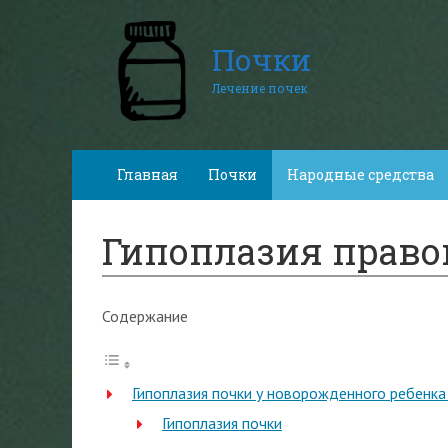
Почки
Лечение почек
Главная
Почки
Народные средства
Гипоплазия право
Содержание
Гипоплазия почки у новорожденного ребенка 
Гипоплазия почки