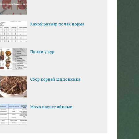
Какой размер почек норма
Почки у кур
Сбор корней шиповника
Моча пахнет яйцами