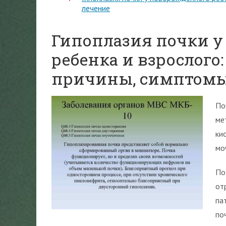
лечение
Гипоплазия почки у
ребенка и взрослого:
причины, симптомы
По
ме
ки
мо
По
от
па
по