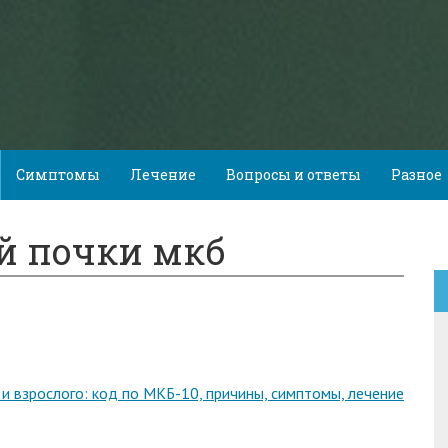
Симптомы
Лечение
Вопросы и ответы
Разное
й почки мкб
и взрослого: код по МКБ-10, причины, симптомы, лечение