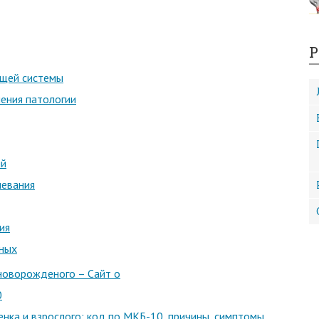
Р
щей системы
нения патологии
ий
левания
ия
нных
 новорожденого – Сайт о
0
нка и взрослого: код по МКБ-10, причины, симптомы,