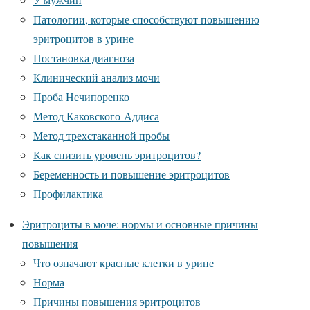
Патологии, которые способствуют повышению
эритроцитов в урине
Постановка диагноза
Клинический анализ мочи
Проба Нечипоренко
Метод Каковского-Аддиса
Метод трехстаканной пробы
Как снизить уровень эритроцитов?
Беременность и повышение эритроцитов
Профилактика
Эритроциты в моче: нормы и основные причины
повышения
Что означают красные клетки в урине
Норма
Причины повышения эритроцитов