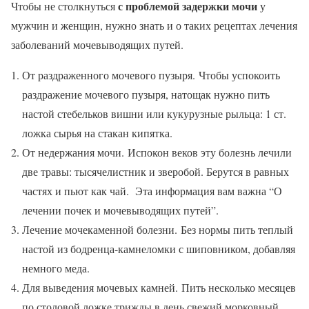
с проблемой задержки мочи
Чтобы не столкнуться
у
мужчин и женщин, нужно знать и о таких рецептах лечения
заболеваний мочевыводящих путей.
От раздраженного мочевого пузыря. Чтобы успокоить
раздражение мочевого пузыря, натощак нужно пить
настой стебельков вишни или кукурузные рыльца: 1 ст.
ложка сырья на стакан кипятка.
От недержания мочи. Испокон веков эту болезнь лечили
две травы: тысячелистник и зверобой. Берутся в равных
частях и пьют как чай. Эта информация вам важна “О
лечении почек и мочевыводящих путей”.
Лечение мочекаменной болезни. Без нормы пить теплый
настой из бодренца-камнеломки с шиповником, добавляя
немного меда.
Для выведения мочевых камней. Пить несколько месяцев
по столовой ложке трижды в день свежий морковный