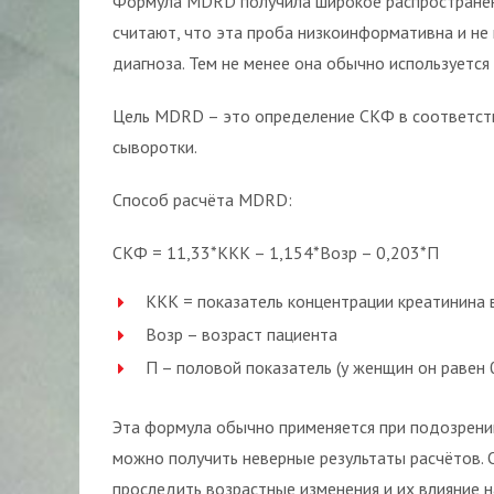
Формула MDRD получила широкое распространени
считают, что эта проба низкоинформативна и не
диагноза. Тем не менее она обычно используется
Цель MDRD – это определение СКФ в соответств
сыворотки.
Способ расчёта MDRD:
СКФ = 11,33*ККК – 1,154*Возр – 0,203*П
ККК = показатель концентрации креатинина 
Возр – возраст пациента
П – половой показатель (у женщин он равен 
Эта формула обычно применяется при подозрени
можно получить неверные результаты расчётов.
проследить возрастные изменения и их влияние н