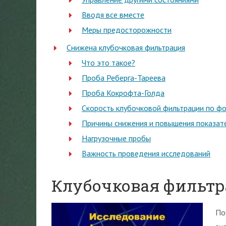
Вводя все вместе
Меры предосторожности
Снижена клубочковая фильтрация
Что это такое?
Проба Реберга-Тареева
Проба Кокрофта-Голда
Скорость клубочковой фильтрации по 
Причины снижения и повышения показат
Нагрузочные пробы
Важность проведения исследований
Клубочковая фильтра
По