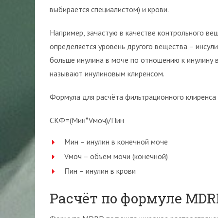
выбирается специалистом) и крови.
Например, зачастую в качестве контрольного ве
определяется уровень другого вещества – инсул
больше инулина в моче по отношению к инулину в
называют инулиновым клиренсом.
Формула для расчёта фильтрационного клиренса 
СКФ=(Мин*Vмоч)/Пин
Мин – инулин в конечной моче
Vмоч – объём мочи (конечной)
Пин – инулин в крови
Расчёт по формуле MDR