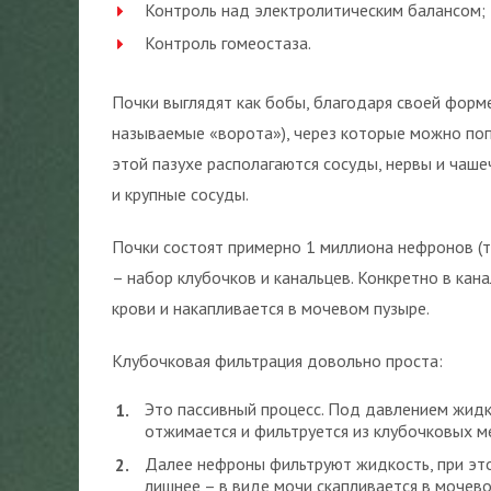
Контроль над электролитическим балансом;
Контроль гомеостаза.
Почки выглядят как бобы, благодаря своей форме
называемые «ворота»), через которые можно поп
этой пазухе располагаются сосуды, нервы и чаш
и крупные сосуды.
Почки состоят примерно 1 миллиона нефронов (т
– набор клубочков и канальцев. Конкретно в кан
крови и накапливается в мочевом пузыре.
Клубочковая фильтрация довольно проста:
Это пассивный процесс. Под давлением жид
отжимается и фильтруется из клубочковых м
Далее нефроны фильтруют жидкость, при это
лишнее – в виде мочи скапливается в мочево