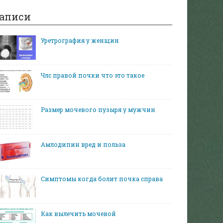
аписи
Уретрография у женщин
Члс правой почки что это такое
Размер мочевого пузыря у мужчин
Амлодипин вред и польза
Симптомы когда болит почка справа
Как вылечить мочевой