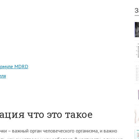
З
формуле MDRD
еля
ция что это такое
чки – важный орган человеческого организма, и важно