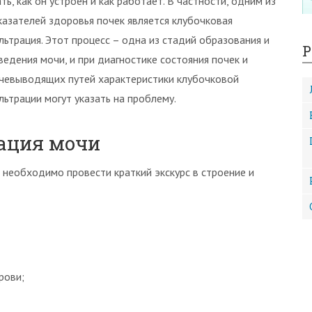
ать, как он устроен и как работает. В частности, одним из
казателей здоровья почек является клубочковая
льтрация. Этот процесс – одна из стадий образования и
Р
ведения мочи, и при диагностике состояния почек и
чевыводящих путей характеристики клубочковой
льтрации могут указать на проблему.
ация мочи
 необходимо провести краткий экскурс в строение и
рови;