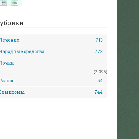
убрики
Лечение
713
Народные средства
773
Почки
(2 096)
Разное
54
Симптомы
744