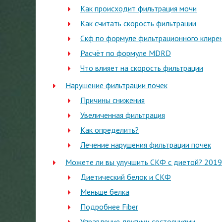
Как происходит фильтрация мочи
Как считать скорость фильтрации
Скф по формуле фильтрационного клире
Расчёт по формуле MDRD
Что влияет на скорость фильтрации
Нарушение фильтрации почек
Причины снижения
Увеличенная фильтрация
Как определить?
Лечение нарушения фильтрации почек
Можете ли вы улучшить СКФ с диетой? 2019
Диетический белок и СКФ
Меньше белка
Подробнее Fiber
Управление другими состояниями