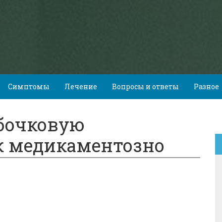
Симптомы
Лечение
Вопросы и ответы
Разное
бочковую
к медикаментозно