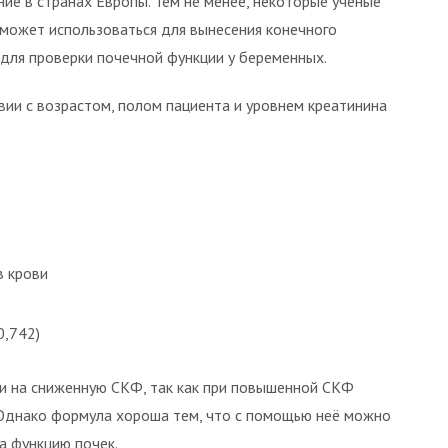
е в странах Европы. Тем не менее, некоторые учёные
 может использоваться для вынесения конечного
 для проверки почечной функции у беременных.
ии с возрастом, полом пациента и уровнем креатинина
в крови
0,742)
и на сниженную СКФ, так как при повышенной СКФ
 Однако формула хороша тем, что с помощью неё можно
а функцию почек.