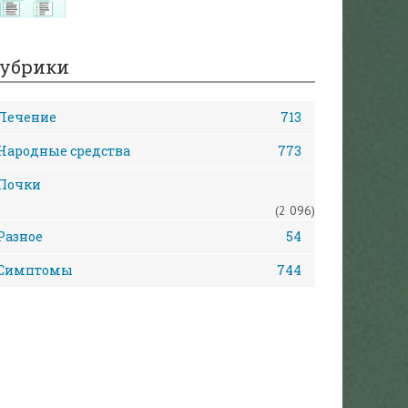
убрики
Лечение
713
Народные средства
773
Почки
(2 096)
Разное
54
Симптомы
744