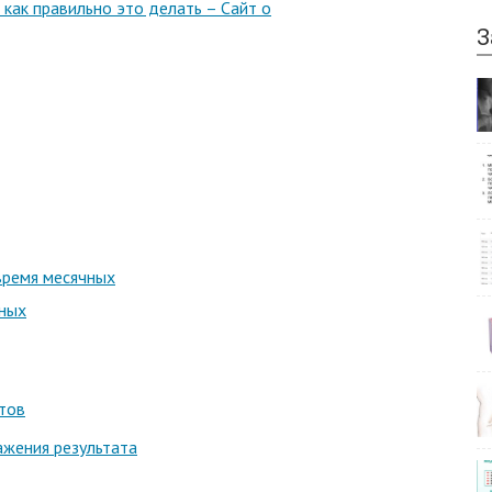
как правильно это делать – Сайт о
З
время месячных
чных
тов
ажения результата