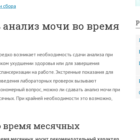
и сбора
Р
 анализ мочи во время
редко возникает необходимость сдачи анализа при
зком ухудшении здоровья или для завершения
спансеризации на работе. Экстренные показания для
оведения лабораторных проверок вызывают
кономерный вопрос, можно ли сдавать анализ мочи при
сячных. При крайней необходимости это возможно,
о время месячных
время месячных, носит рекомендательный характер.