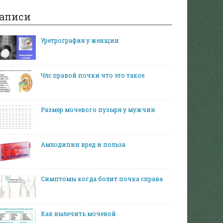
аписи
Уретрография у женщин
Члс правой почки что это такое
Размер мочевого пузыря у мужчин
Амлодипин вред и польза
Симптомы когда болит почка справа
Как вылечить мочевой