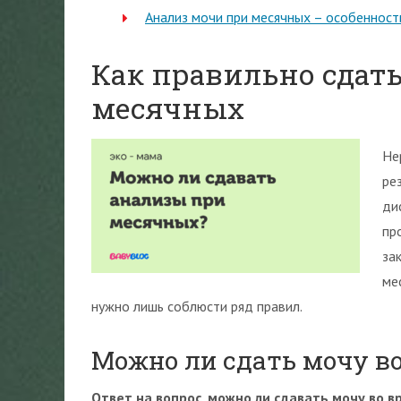
Анализ мочи при месячных – особенност
Как правильно сдать
месячных
Не
ре
ди
пр
за
ме
нужно лишь соблюсти ряд правил.
Можно ли сдать мочу в
Ответ на вопрос, можно ли сдавать мочу во 