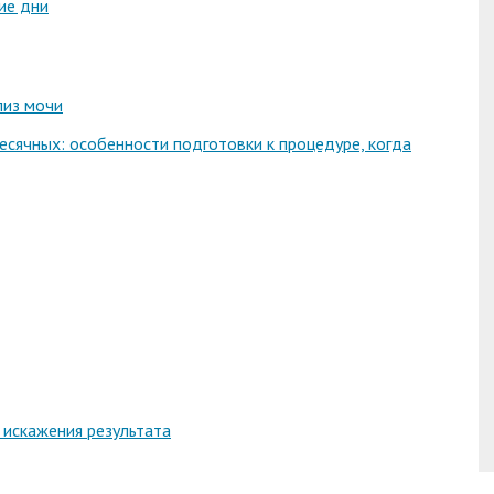
ие дни
лиз мочи
есячных: особенности подготовки к процедуре, когда
 искажения результата