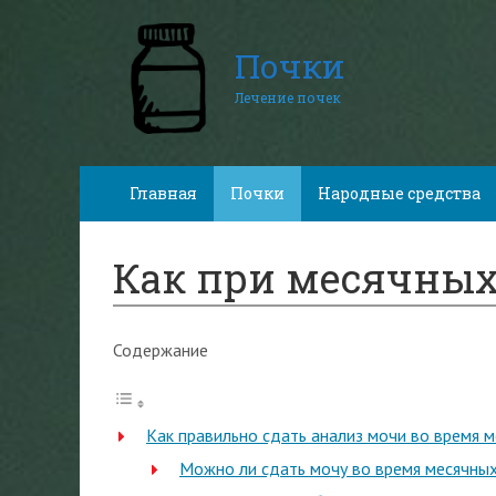
Почки
Лечение почек
Главная
Почки
Народные средства
Как при месячных
Содержание
Как правильно сдать анализ мочи во время 
Можно ли сдать мочу во время месячны