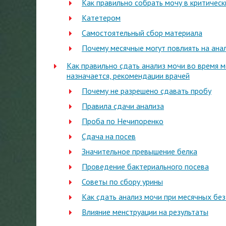
Как правильно собрать мочу в критическ
Катетером
Самостоятельный сбор материала
Почему месячные могут повлиять на ана
Как правильно сдать анализ мочи во время м
назначается, рекомендации врачей
Почему не разрешено сдавать пробу
Правила сдачи анализа
Проба по Нечипоренко
Сдача на посев
Значительное превышение белка
Проведение бактериального посева
Советы по сбору урины
Как сдать анализ мочи при месячных без
Влияние менструации на результаты