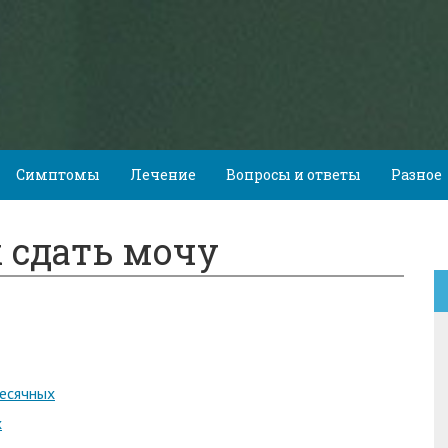
Симптомы
Лечение
Вопросы и ответы
Разное
 сдать мочу
месячных
х