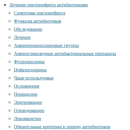
Лечение пиелонефрита антибиотиками
Симптомы пиелонефрита
Функция антибиотиков
Обследование
Лечение
Аминопенициллиновые группы
Аминогликозидные антибактериальные препараты
Фторхинолоны
Цефалоспорины
Чаще используемые
Осложнения
Пеницилин
Эритромицин
Олеандомицин
Левомицетин
Обязательные критерии к приему антибиотиков