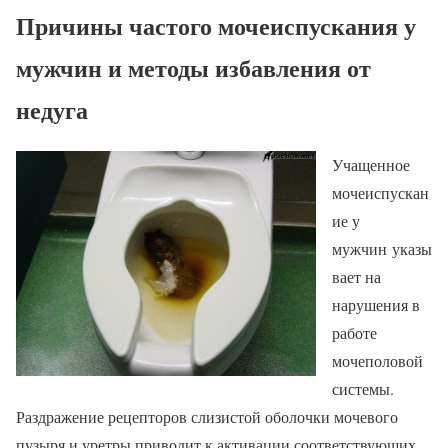
Причины частого мочеиспускания у
мужчин и методы избавления от
недуга
Учащенное
мочеиспускан
ие у
мужчин указы
вает на
нарушения в
работе
мочеполовой
системы.
Раздражение рецепторов слизистой оболочки мочевого
пузыря и уретры приводит к активации соответствующих