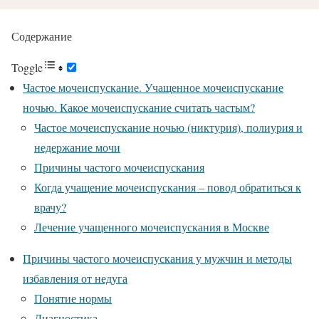
Содержание
Toggle
Частое мочеиспускание. Учащенное мочеиспускание
ночью. Какое мочеиспускание считать частым?
Частое мочеиспускание ночью (никтурия), полиурия и
недержание мочи
Причины частого мочеиспускания
Когда учащение мочеиспускания – повод обратиться к
врачу?
Лечение учащенного мочеиспускания в Москве
Причины частого мочеиспускания у мужчин и методы
избавления от недуга
Понятие нормы
Диагностика