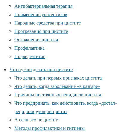
Антибактериальная терапия
Применение уросептиков
Народные средства при цистите
Прогревания при цистите
Осложнения цистита
Профилактика
Подведем итог
Что нужно делать при цистите
Что делать при первых признаках цистита
Что делать, когда заболевание «в разгаре»
Причины постоянных рецидивов цистита
Что предпринять, как действовать, когда «достал»
рецидивирующий цистит
А если это не цистит
Методы профилактики и гигиены