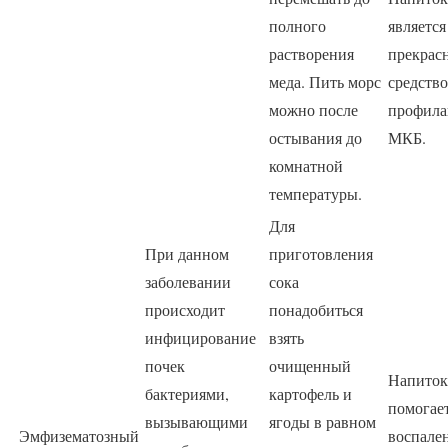
полного
является
растворения
прекрас
меда. Пить морс
средств
можно после
профила
остывания до
МКБ.
комнатной
температуры.
Для
При данном
приготовления
заболевании
сока
происходит
понадобиться
инфицирование
взять
почек
очищенный
Напиток
бактериями,
картофель и
помогает
вызывающими
ягоды в равном
Эмфизематозный
воспале