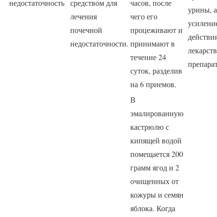
недостаточность
средством для
часов, после
урины, а
лечения
чего его
усилени
почечной
процеживают и
действи
недостаточности.
принимают в
лекарст
течение 24
препарат
суток, разделив
на 6 приемов.
В
эмалированную
кастрюлю с
кипящей водой
помещается 200
грамм ягод и 2
очищенных от
кожуры и семян
яблока. Когда