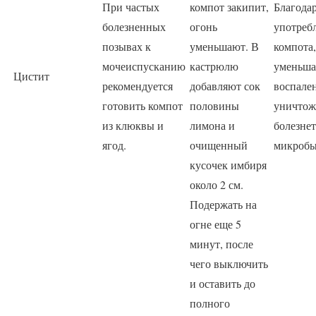
При частых
компот закипит,
Благода
болезненных
огонь
употреб
позывах к
уменьшают. В
компота,
мочеиспусканию
кастрюлю
уменьша
Цистит
рекомендуется
добавляют сок
воспале
готовить компот
половины
уничтож
из клюквы и
лимона и
болезне
ягод.
очищенный
микробы
кусочек имбиря
около 2 см.
Подержать на
огне еще 5
минут, после
чего выключить
и оставить до
полного