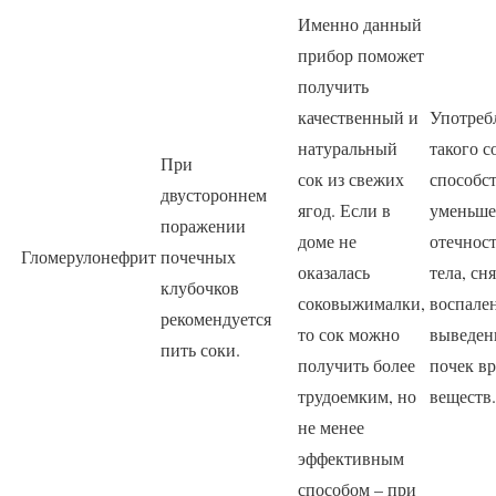
Именно данный
прибор поможет
получить
качественный и
Употреб
натуральный
такого с
При
сок из свежих
способст
двустороннем
ягод. Если в
уменьш
поражении
доме не
отечност
Гломерулонефрит
почечных
оказалась
тела, сн
клубочков
соковыжималки,
воспале
рекомендуется
то сок можно
выведен
пить соки.
получить более
почек в
трудоемким, но
веществ.
не менее
эффективным
способом – при