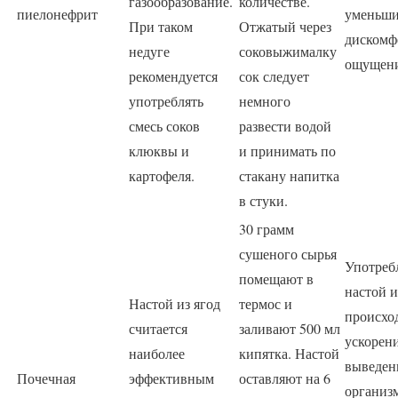
газообразование.
количестве.
пиелонефрит
уменьши
При таком
Отжатый через
дискомф
недуге
соковыжималку
ощущени
рекомендуется
сок следует
употреблять
немного
смесь соков
развести водой
клюквы и
и принимать по
картофеля.
стакану напитка
в стуки.
30 грамм
сушеного сырья
Употреб
помещают в
настой и
Настой из ягод
термос и
происхо
считается
заливают 500 мл
ускорен
наиболее
кипятка. Настой
выведен
Почечная
эффективным
оставляют на 6
организ