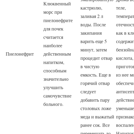
Клюквенный
кастрюлю,
теле,
морс при
заливая 2 л
темпера
пиелонефрите
воды. После
отечност
для почек
закипания
как в кл
считается
варить еще 5
содержи
наиболее
минут, затем
бензойн
Пиелонефрит
действенным
процедит отвар
кислота,
напитком,
в чистую
пригото
способным
емкость. Еще в
из нее м
значительно
горячий отвар
обеспеч
улучшить
следует
антисеп
самочувствие
добавить пару
действие
больного.
столовых ложе
уменьше
меда и выжатый
признак
ранее сок. Все
воспале
перемешать до
Напиток