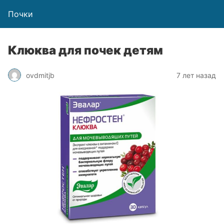
Почки
Клюква для почек детям
ovdmitjb
7 лет назад