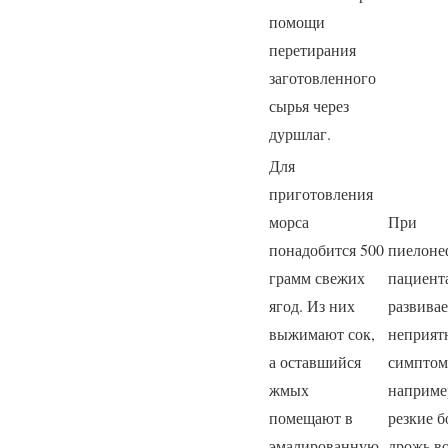
помощи
перетирания
заготовленного
сырья через
дуршлаг.
Для
приготовления
морса
При
понадобится 500
пиелоне
грамм свежих
пациент
ягод. Из них
развивае
выжимают сок,
неприят
а оставшийся
симптом
жмых
наприме
помещают в
резкие б
эмалированную
дрожь в