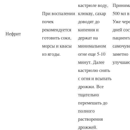
кастрюле воду,
Приним
При воспалении
клюкву, сахар
500 мл в
почек
доводят до
Уже чере
рекомендуется
кипения и
дней со
Нефрит
готовить соки,
держат на
пациента
морсы и квасы
минимальном
самочув
из ягоды.
огне еще 5-10
заметно
минут. Далее
улучшаю
кастрюлю снять
с огня и всыпать
дрожжи. Все
тщательно
перемешать до
полного
растворения
дрожжей.