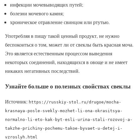
инфекции мочевыводящих путей;
болезни мочевого камня;
хроническое отравление свинцом или ртутью.
Употребляя в пищу такой ценный продукт, не нужно
беспокоиться о том, может ли от свеклы быть красная моча.
Это является естественным процессом выведения
некоторых соединений, находящихся в овоще и не имеет
никаких негативных последствий.
Узнайте больше о полезных свойствах свеклы
Источник:
https://russkiy-stol.ru/drugoe/mocha-
krasnaya-posle-svekly-mozhet-li-ona-okrasitsya-
normalno-li-eto-kak-byt-esli-urina-stali-rozovoj-a-
takzhe-prichiny-pochemu-takoe-byvaet-u-detej-i-
vzroslyh.html