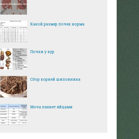
Какой размер почек норма
Почки у кур
Сбор корней шиповника
Моча пахнет яйцами