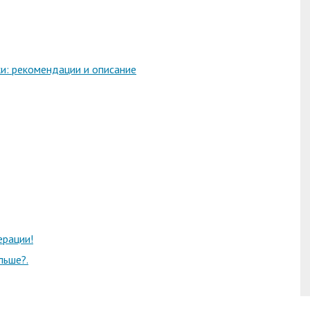
и: рекомендации и описание
ерации!
льше?.