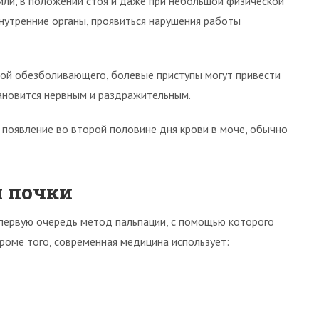
рили, в положении стоя и даже при небольшой физической
 внутренние органы, проявиться нарушения работы
укой обезболивающего, болевые приступы могут привести
ановится нервным и раздражительным.
появление во второй половине дня крови в моче, обычно
 почки
 первую очередь метод пальпации, с помощью которого
роме того, современная медицина использует: