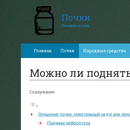
Почки
Лечение почек
Главная
Почки
Народные средства
Можно ли поднять
Содержание
Опущение почки: смертельный недуг или лег
Причины нефроптоза