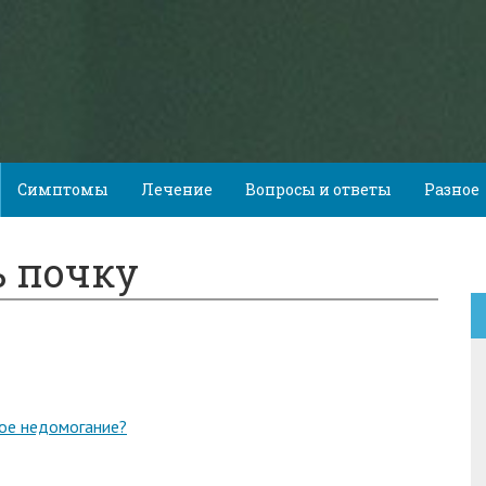
Симптомы
Лечение
Вопросы и ответы
Разное
 почку
кое недомогание?