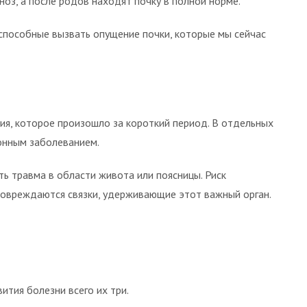
оз, а после родов находят почку в полной норме.
 способные вызвать опущение почки, которые мы сейчас
ния, которое произошло за короткий период. В отдельных
ионным заболеванием.
ь травма в области живота или поясницы. Риск
повреждаются связки, удерживающие этот важный орган.
ития болезни всего их три.