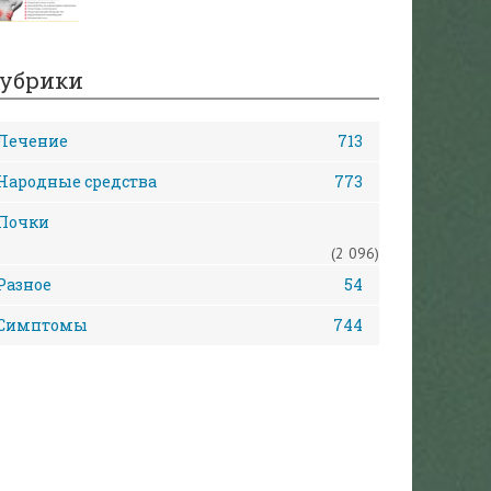
убрики
Лечение
713
Народные средства
773
Почки
(2 096)
Разное
54
Симптомы
744