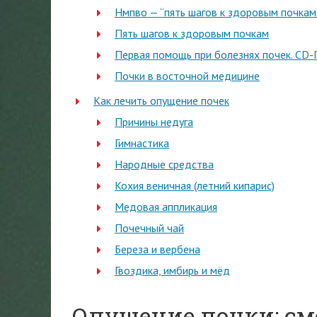
Нмпво — “пять шагов к здоровым почкам
Пять шагов к здоровым почкам
Первая помощь при болезнях почек. CD
Почки в восточной медицине
Как лечить опущение почек
Причины недуга
Гимнастика
Народные средства
Кохия веничная (летний кипарис)
Медовая аппликация
Почечный чай
Береза и вербена
Гвоздика, имбирь и мёд
Опущение почки: см