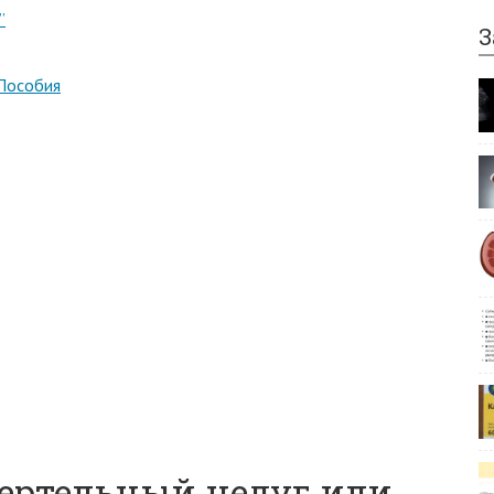
”
З
-Пособия
ертельный недуг или