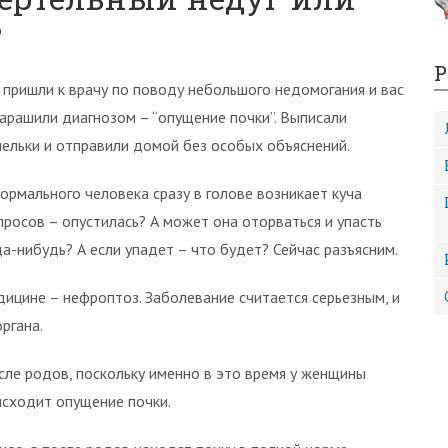
?
Р
 пришли к врачу по поводу небольшого недомогания и вас
арашили диагнозом – “опущение почки”. Выписали
пельки и отправили домой без особых объяснений.
нормального человека сразу в голове возникает куча
просов – опустилась? А может она оторваться и упасть
да-нибудь? А если упадет – что будет? Сейчас разъясним.
едицине – нефроптоз. Заболевание считается серьезным, и
ргана.
сле родов, поскольку именно в это время у женщины
исходит опущение почки.