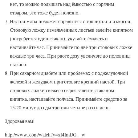
нет, то можно подышать над ёмкостью с горячим
отваром, это тоже будет полезно.
Настой мяты поможет справиться с тошнотой и изжогой.
Столовую ложку измельчённых листьев залейте кипятком
(потребуется один стакан), укутайте ёмкость и
настаивайте час. Принимайте по две-три столовых ложке
каждые три часа. При рвоте дозу увеличьте до половины
стакана.
При сахарном диабете или проблемах с поджелудочной
железой и желудком приготовьте крепкий настой. Три
столовых ложки свежего сырья залейте стаканом
кипятка, настаивайте полчаса. Принимайте средство за
15-20 минут до еды три или четыре раза в день.
Здоровья вам!
http://www..com/watch?v=xI4ImfJG__w