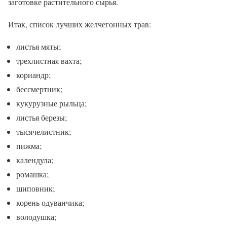
заготовке растительного сырья.
Итак, список лучших желчегонных трав:
листья мяты;
трехлистная вахта;
кориандр;
бессмертник;
кукурузные рыльца;
листья березы;
тысячелистник;
пижма;
календула;
ромашка;
шиповник;
корень одуванчика;
володушка;