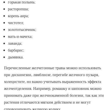
горькая полынь;
расторопша;
корень аира;
чистотел;
золототысячник;
мать-и-мачеха;
лаванда;
барбарис;
дымянка.
Перечисленные желчегонные травы можно использовать
при дискинезии, лямблиозе, перегибе желчного пузыря,
холецистите, но важно учитывать выраженность эффекта
желчеотделения. Например, ромашку и шиповник можно
принимать даже при желчнокаменной болезни, так как эти
растения отличаются мягким действием и не могут
спровоцировать желчную колику.