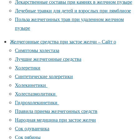
Лекарственные составы при камнях в желчном пузыре
Лечебные травки для детей и взрослых при лямблиозе
Польза желчегонных трав при удаленном желчном
пузыре
Желчегонные средства при застое желчи – Сайт о
Симптомы холестаза
Лучшие желчегонные средства
Холеретики
Синтетические холеретики
Холекинетики
Холеспазмолитики
Гидрохолекинетики
Правила приема желчегонных средств
Народная медицина при застое желчи
Сок одуванчика
Сок рябины