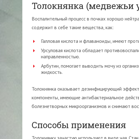
Толокнянка (медвежьи 
Воспалительный процесс в почках хорошо нейтра
содержит в себе такие вещества, как:
Галловая кислота и флаваноиды, имеют прот
Урсуловая кислота обладает противовоспал
направленностью.
Арбутин, помогает выводить мочу из органи
жидкость.
Толокнянка оказывает дезинфицирующий эффект 
компоненты, имеющие антибактериальное дейст
болезнетворных микроорганизмов и снимают вос
Способы применения
Толокнянку зачастую используют в виде чая. Стак