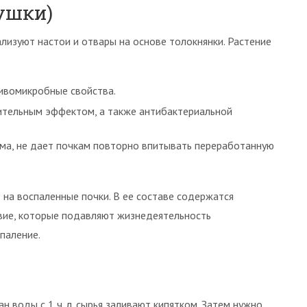
ушки)
лизуют настои и отвары на основе толокнянки. Растение
ивомикробные свойства.
ительным эффектом, а также антибактериальной
зма, не дает почкам повторно впитывать переработанную
на воспаленные почки. В ее составе содержатся
вие, которые подавляют жизнедеятельность
паление.
ан воды с 1 ч. л. сырья заливают кипятком. Затем нужно