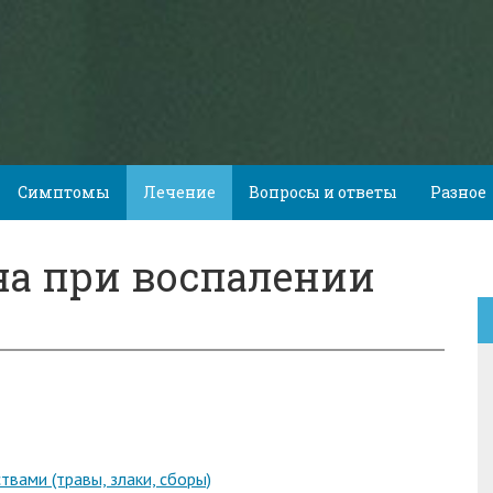
Симптомы
Лечение
Вопросы и ответы
Разное
а при воспалении
вами (травы, злаки, сборы)