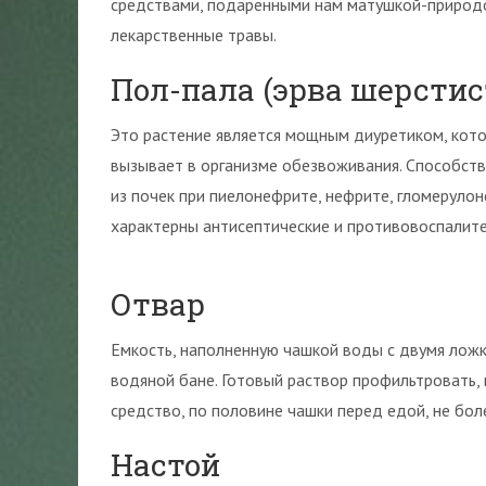
средствами, подаренными нам матушкой-природой
лекарственные травы.
Пол-пала (эрва шерстис
Это растение является мощным диуретиком, кото
вызывает в организме обезвоживания. Способст
из почек при пиелонефрите, нефрите, гломеруло
характерны антисептические и противовоспалите
Отвар
Емкость, наполненную чашкой воды с двумя ложк
водяной бане. Готовый раствор профильтровать,
средство, по половине чашки перед едой, не бол
Настой