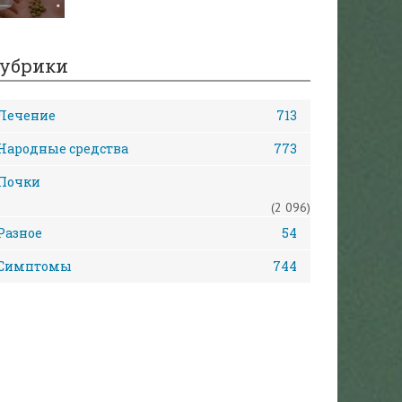
убрики
Лечение
713
Народные средства
773
Почки
(2 096)
Разное
54
Симптомы
744