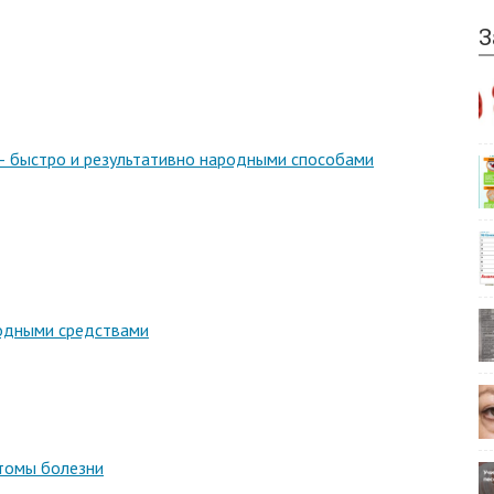
З
– быстро и результативно народными способами
родными средствами
томы болезни