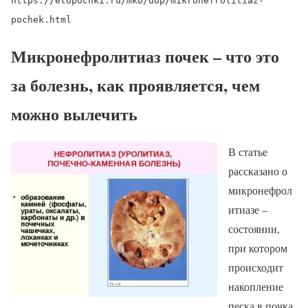
https://etopochki.ru/mkb/dop/mikronefrolitiaz-
pochek.html
Микронефролитиаз почек – что это
за болезнь, как проявляется, чем
можно вылечить
В статье
рассказано о
микронефрол
итиазе –
состоянии,
при котором
происходит
накопление
песка в почка.