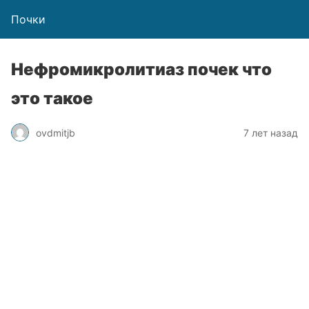
Почки
Нефромикролитиаз почек что
это такое
ovdmitjb
7 лет назад