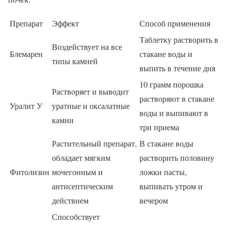
Препарат
Эффект
Способ применения
Таблетку растворить в
Воздействует на все
Блемарен
стакане воды и
типы камней
выпить в течение дня
10 грамм порошка
Растворяет и выводит
растворяют в стакане
Уралит У
уратные и оксалатные
воды и выпивают в
камни
три приема
Растительный препарат,
В стакане воды
обладает мягким
растворить половину
Фитолизин
мочегонным и
ложки пасты,
антисептическим
выпивать утром и
действием
вечером
Способствует