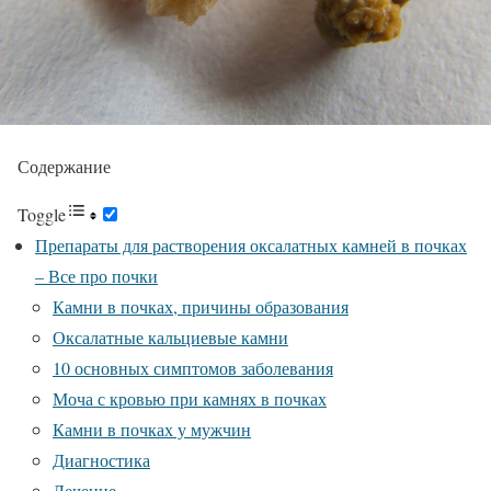
Содержание
Toggle
Препараты для растворения оксалатных камней в почках
– Все про почки
Камни в почках, причины образования
Оксалатные кальциевые камни
10 основных симптомов заболевания
Моча с кровью при камнях в почках
Камни в почках у мужчин
Диагностика
Лечение