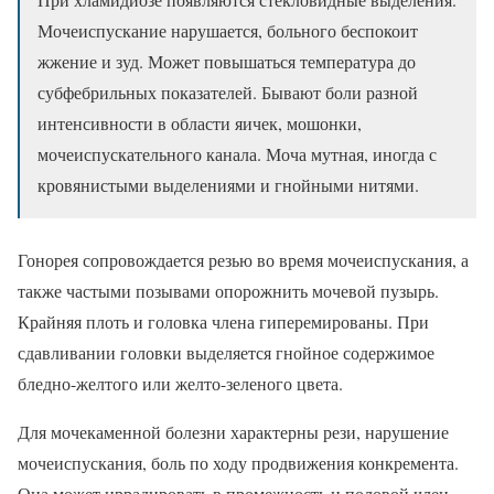
Мочеиспускание нарушается, больного беспокоит
жжение и зуд. Может повышаться температура до
субфебрильных показателей. Бывают боли разной
интенсивности в области яичек, мошонки,
мочеиспускательного канала. Моча мутная, иногда с
кровянистыми выделениями и гнойными нитями.
Гонорея сопровождается резью во время мочеиспускания, а
также частыми позывами опорожнить мочевой пузырь.
Крайняя плоть и головка члена гиперемированы. При
сдавливании головки выделяется гнойное содержимое
бледно-желтого или желто-зеленого цвета.
Для мочекаменной болезни характерны рези, нарушение
мочеиспускания, боль по ходу продвижения конкремента.
Она может иррадировать в промежность и половой член.