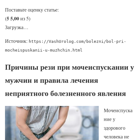
Поставьте оценку статье:
5
5,00
(
из 5)
Загрузка…
Источник:
https://VashUrolog.com/bolezni/bol-pri-
mocheispuskanii-u-muzhchin.html
Причины рези при мочеиспускании у
мужчин и правила лечения
неприятного болезненного явления
Мочеиспуска
ние у
здорового
человека не