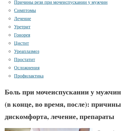
Причины рези при мочеиспускании у мужчин
Симптомы
Лечение
Уретрит
Гонорея
Цистит
Уреаплазмоз
Простатит
Осложнения
Профилактика
Боль при мочеиспускании у мужчин
(в конце, во время, после): причины
дискомфорта, лечение, препараты