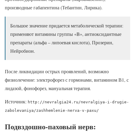
производные габапентина (Тебантин, Лирика).
Большое значение придается метаболической терапии:
применяют витамины группы «B», антиоксидантные
препараты (альфа – липоевая кислота), Прозерин,
Нейробион.
После ликвидации острых проявлений, возможно
физиолечение: электрофорез с гормонами, витамином В1, с
лидазой, фонофорез, мануальная терапия.
Источник:
http://nevralgia24.ru/nevralgiya-i-drugie-
zabolevaniya/zashhemlenie-nerva-v-paxu/
Подвздошно-паховый нерв: