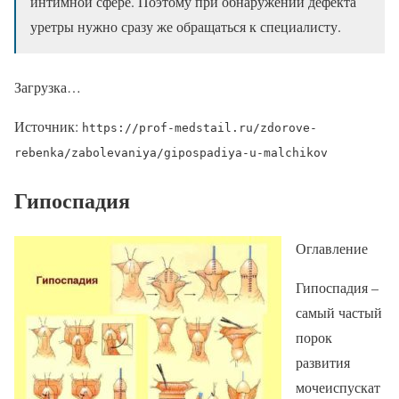
интимной сфере. Поэтому при обнаружении дефекта
уретры нужно сразу же обращаться к специалисту.
Загрузка…
Источник:
https://prof-medstail.ru/zdorove-
rebenka/zabolevaniya/gipospadiya-u-malchikov
Гипоспадия
Оглавление
Гипоспадия –
самый частый
порок
развития
мочеиспускат