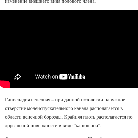
изменение внешнего вида полового члена.
Гипоспадия венечная – при данной нозологии наружное
отверстие мочеиспускательного канала располагается в
области венечной борозды. Крайняя плоть располагается по
дорсальной поверхности в виде “капюшона”.