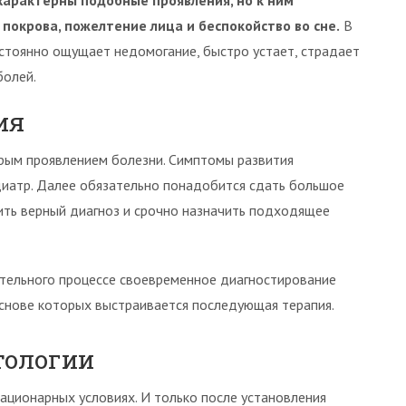
характерны подобные проявления, но к ним
покрова, пожелтение лица и беспокойство во сне.
В
остоянно ощущает недомогание, быстро устает, страдает
болей.
ия
трым проявлением болезни. Симптомы развития
диатр. Далее обязательно понадобится сдать большое
ить верный диагноз и срочно назначить подходящее
тельного процессе своевременное диагностирование
основе которых выстраивается последующая терапия.
тологии
ационарных условиях. И только после установления