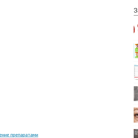
З
чение препаратами