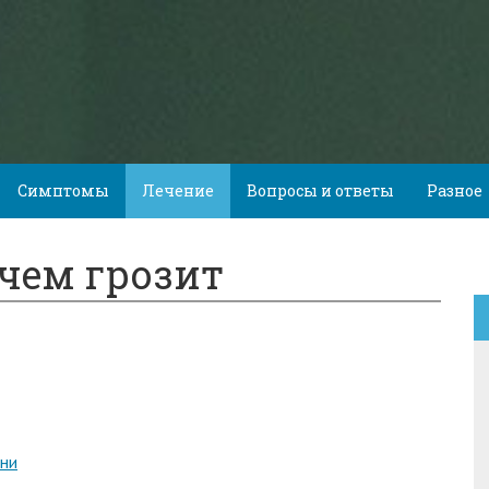
Симптомы
Лечение
Вопросы и ответы
Разное
 чем грозит
зни