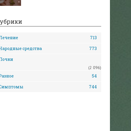
убрики
Лечение
713
Народные средства
773
Почки
(2 096)
Разное
54
Симптомы
744