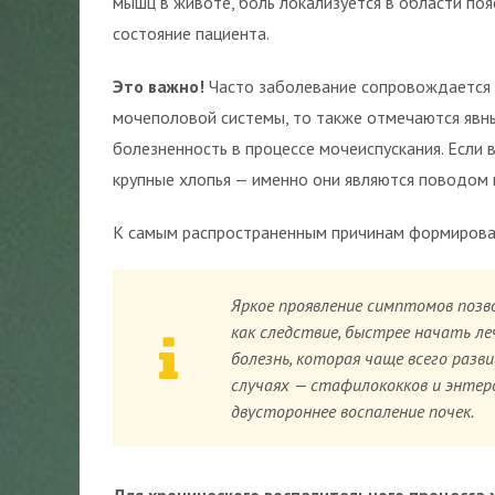
мышц в животе, боль локализуется в области по
состояние пациента.
Это важно!
Часто заболевание сопровождается 
мочеполовой системы, то также отмечаются явн
болезненность в процессе мочеиспускания. Если 
крупные хлопья — именно они являются поводом 
К самым распространенным причинам формирован
Яркое проявление симптомов позв
как следствие, быстрее начать л
болезнь, которая чаще всего разв
случаях — стафилококков и энтеро
двустороннее воспаление почек.