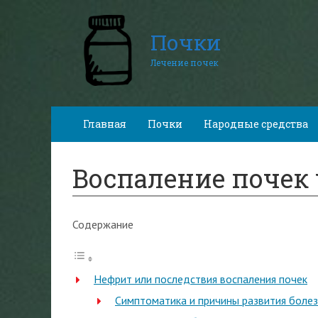
Почки
Лечение почек
Главная
Почки
Народные средства
Воспаление почек
Содержание
Нефрит или последствия воспаления почек
Симптоматика и причины развития боле