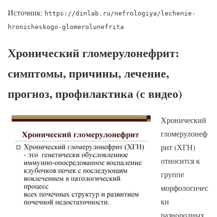
Источник:
https://dinlab.ru/nefrologiya/lechenie-
hronicheskogo-glomerolunefrita
Хронический гломерулонефрит:
симптомы, причины, лечение,
прогноз, профилактика (с видео)
Хронический
гломерулонеф
рит (ХГН)
относится к
группе
морфологичес
ки
разнородных