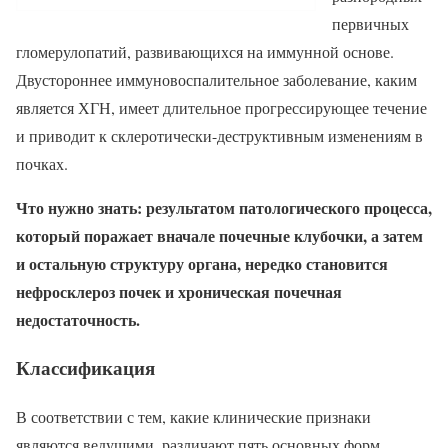
первичных
гломерулопатий, развивающихся на иммунной основе.
Двустороннее иммуновоспалительное заболевание, каким
является ХГН, имеет длительное прогрессирующее течение
и приводит к склеротически-деструктивным изменениям в
почках.
Что нужно знать: результатом патологического процесса,
который поражает вначале почечные клубочки, а затем
и остальную структуру органа, нередко становится
нефросклероз почек и хроническая почечная
недостаточность.
Классификация
В соответствии с тем, какие клинические признаки
являются ведущими, различают пять основных форм