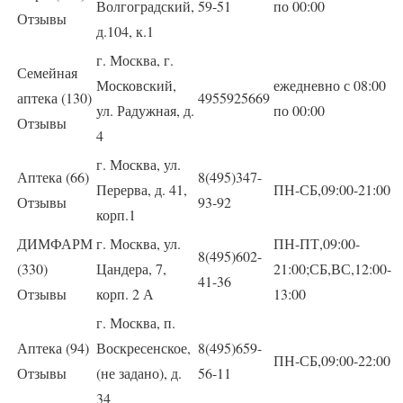
Волгоградский,
59-51
по 00:00
Отзывы
д.104, к.1
г. Москва, г.
Семейная
Московский,
ежедневно с 08:00
аптека (130)
4955925669
ул. Радужная, д.
по 00:00
Отзывы
4
г. Москва, ул.
Аптека (66)
8(495)347-
Перерва, д. 41,
ПН-СБ,09:00-21:00
Отзывы
93-92
корп.1
ДИМФАРМ
г. Москва, ул.
ПН-ПТ,09:00-
8(495)602-
(330)
Цандера, 7,
21:00;СБ,ВС,12:00-
41-36
Отзывы
корп. 2 А
13:00
г. Москва, п.
Аптека (94)
Воскресенское,
8(495)659-
ПН-СБ,09:00-22:00
Отзывы
(не задано), д.
56-11
34