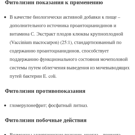
Фитолизин показания к применению
В качестве биологически активной добавки к пище –
дополнительного источника проантоцианидинов и
витамина С. Экстракт плодов клюквы крупноплодной
(Vaccinium macrocarpon) (25:1), стандартизованный по
содержанию проантоцианидинов, способствует
поддержанию функционального состояния мочеполовой
системы путем облегчения выведения из мочевыводящих
путей бактерии E. coli.
Фитолизин противопоказания
гломерулонефрит; фосфатный литиаз.
Фитолизин побочные действия
Возможны аллергические реакции, иногда – тошнота.