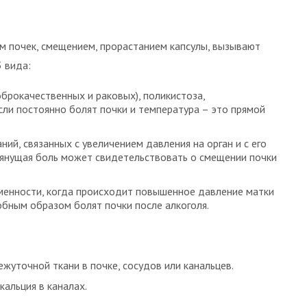
ем почек, смещением, прорастанием капсулы, вызывают
 вида:
оброкачественных и раковых), поликистоза,
сли постоянно болят почки и температура – это прямой
аний, связанных с увеличением давления на орган и с его
тянущая боль может свидетельствовать о смещении почки
ременности, когда происходит повышенное давление матки
обным образом болят почки после алкоголя.
жуточной ткани в почке, сосудов или канальцев.
альция в каналах.