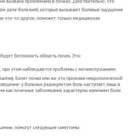
не вызвана проблемами в почках. Действительно, что
мом деле болезней, которые вызывают болевые ощущения
или что-то другое, поможет только медицинская
будет беспокоить область почек. Это:
о, при этом наблюдаются проблемы с мочеиспусканием.
лгия). Болят почки или же это признаки неврологической
людение: у больных радикулитом боль наступает лишь в
емя как почечные заболевания характерны наличием боли
рушении, помогут следующие симптомы: