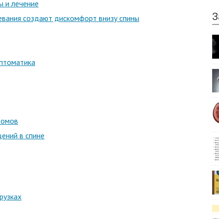
ы и лечение
З
левания создают дискомфорт внизу спины
мптоматика
томов
ений в спине
рузках