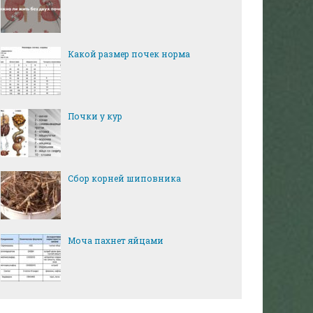
Какой размер почек норма
Почки у кур
Сбор корней шиповника
Моча пахнет яйцами