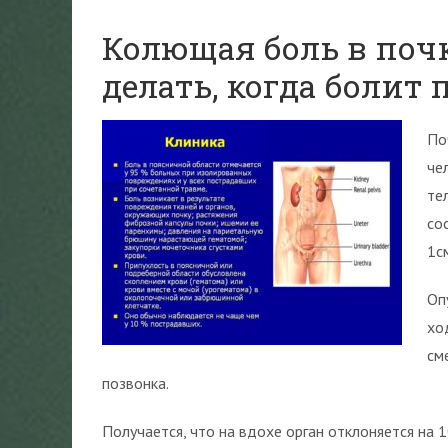
Колющая боль в почк
делать, когда болит 
По
че
те
со
1с
Оп
хо
см
позвонка.
Получается, что на вдохе орган отклоняется на 