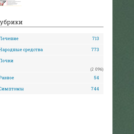
убрики
Лечение
713
Народные средства
773
Почки
(2 096)
Разное
54
Симптомы
744