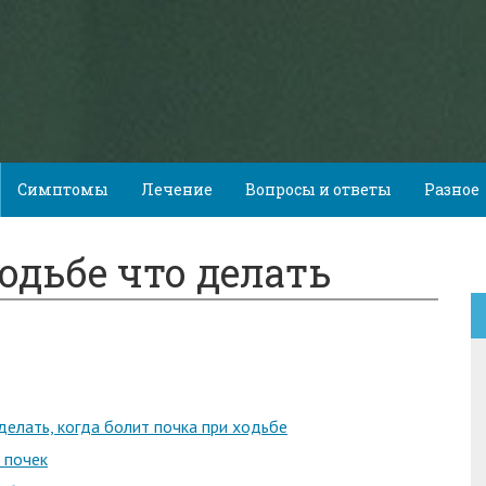
Симптомы
Лечение
Вопросы и ответы
Разное
одьбе что делать
делать, когда болит почка при ходьбе
 почек