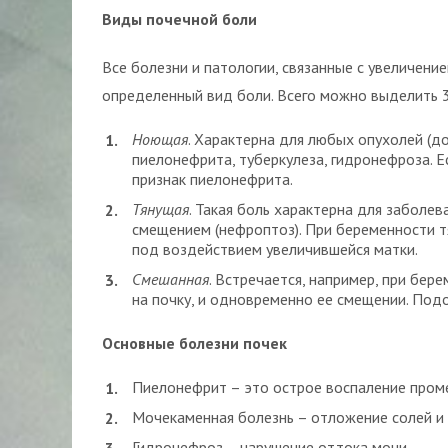
Виды почечной боли
Все болезни и патологии, связанные с увеличени
определенный вид боли. Всего можно выделить 3
Ноющая
. Характерна для любых опухолей (д
пиелонефрита, туберкулеза, гидронефроза. Е
признак пиелонефрита.
Тянущая
. Такая боль характерна для заболев
смещением (нефроптоз). При беременности 
под воздействием увеличившейся матки.
Смешанная
. Встречается, например, при бе
на почку, и одновременно ее смещении. Под
Основные болезни почек
Пиелонефрит – это острое воспаление проме
Мочекаменная болезнь – отложение солей и к
Гидронефроз – нарушение оттока мочи.