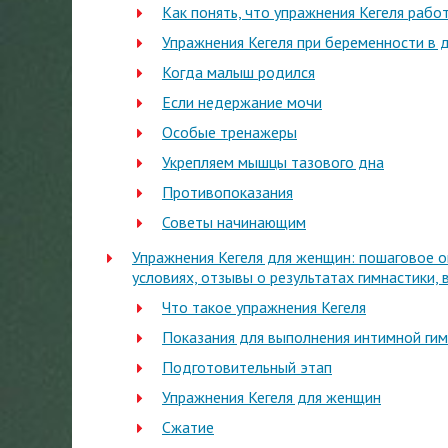
Как понять, что упражнения Кегеля рабо
Упражнения Кегеля при беременности в 
Когда малыш родился
Если недержание мочи
Особые тренажеры
Укрепляем мышцы тазового дна
Противопоказания
Советы начинающим
Упражнения Кегеля для женщин: пошаговое о
условиях, отзывы о результатах гимнастики,
Что такое упражнения Кегеля
Показания для выполнения интимной гим
Подготовительный этап
Упражнения Кегеля для женщин
Сжатие