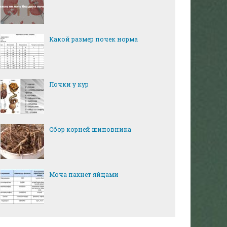
Какой размер почек норма
Почки у кур
Сбор корней шиповника
Моча пахнет яйцами