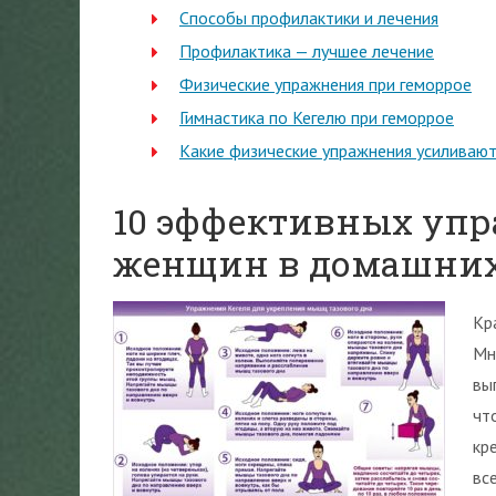
Способы профилактики и лечения
Профилактика — лучшее лечение
Физические упражнения при геморрое
Гимнастика по Кегелю при геморрое
Какие физические упражнения усиливают
10 эффективных упр
женщин в домашних
Кр
Мн
вы
чт
кр
вс