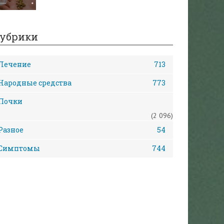
убрики
Лечение
713
Народные средства
773
Почки
(2 096)
Разное
54
Симптомы
744