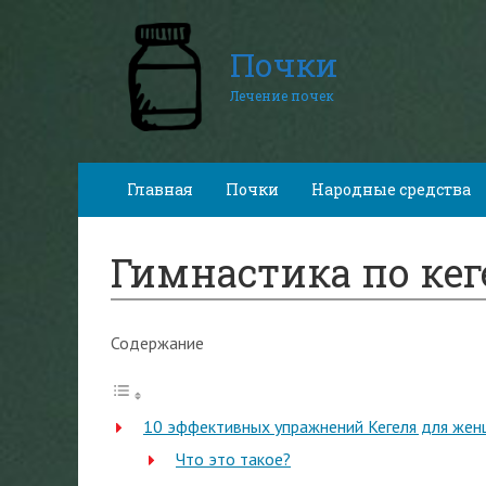
Почки
Лечение почек
Главная
Почки
Народные средства
Гимнастика по ке
Содержание
10 эффективных упражнений Кегеля для жен
Что это такое?