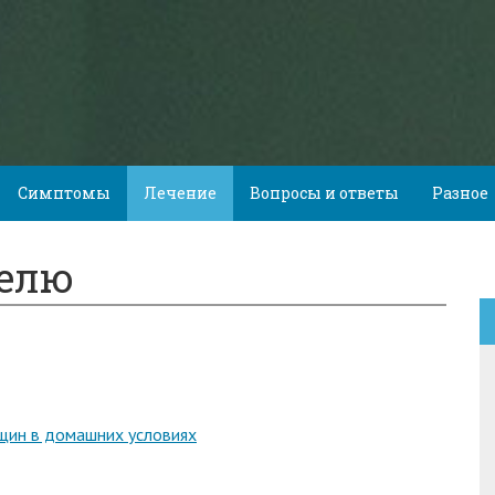
Симптомы
Лечение
Вопросы и ответы
Разное
гелю
щин в домашних условиях