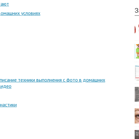
тают
З
домашних условиях
писание техники выполнения с фото в домашних
 видео
настики