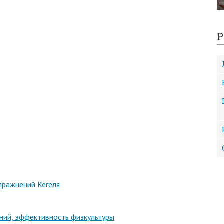
Р
пражнений Кегеля
ений, эффективность физкультуры