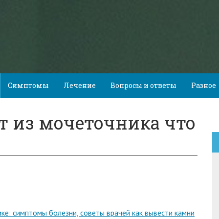
Симптомы
Лечение
Вопросы и ответы
Разное
т из мочеточника что
ике: симптомы болезни, советы врачей как вывести камни