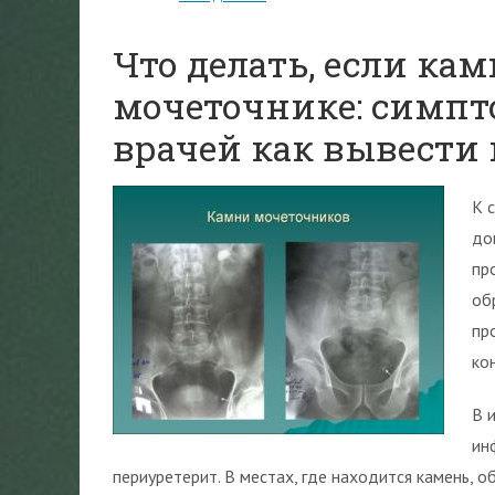
Что делать, если ка
мочеточнике: симпт
врачей как вывести
К 
до
пр
об
пр
ко
В 
ин
периуретерит. В местах, где находится камень, 