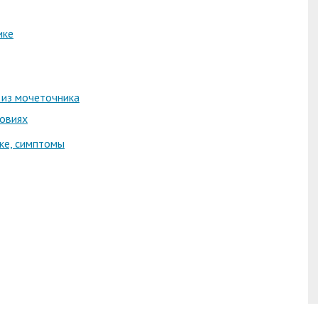
ике
 из мочеточника
овиях
ике, симптомы