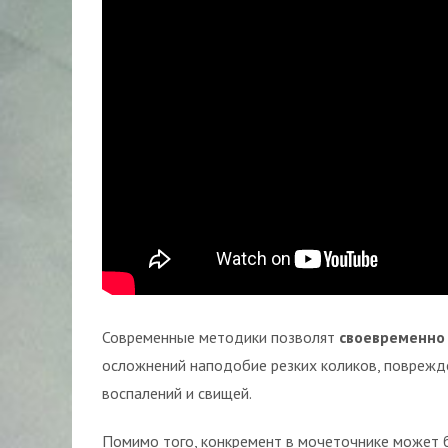
Современные методики позволят
своевременно
осложнений наподобие резких коликов, поврежде
воспалений и свищей.
Помимо того, конкремент в мочеточнике может 