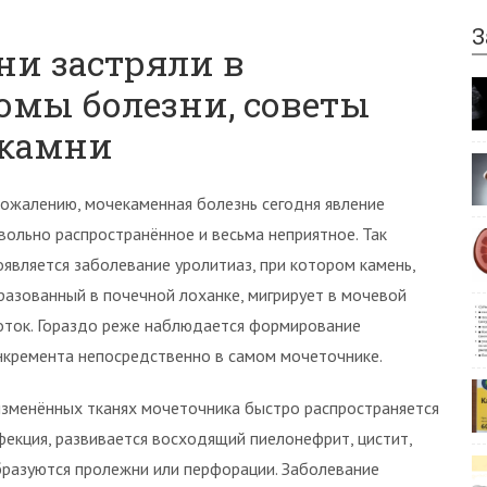
З
мни застряли в
омы болезни, советы
 камни
сожалению, мочекаменная болезнь сегодня явление
вольно распространённое и весьма неприятное. Так
оявляется заболевание уролитиаз, при котором камень,
разованный в почечной лоханке, мигрирует в мочевой
оток. Гораздо реже наблюдается формирование
нкремента непосредственно в самом мочеточнике.
изменённых тканях мочеточника быстро распространяется
фекция, развивается восходящий пиелонефрит, цистит,
образуются пролежни или перфорации. Заболевание