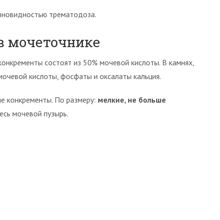
зновидностью трематодоза.
в мочеточнике
конкременты состоят из 50% мочевой кислоты. В камнях,
мочевой кислоты, фосфаты и оксалаты кальция.
е конкременты. По размеру:
мелкие, не больше
есь мочевой пузырь.