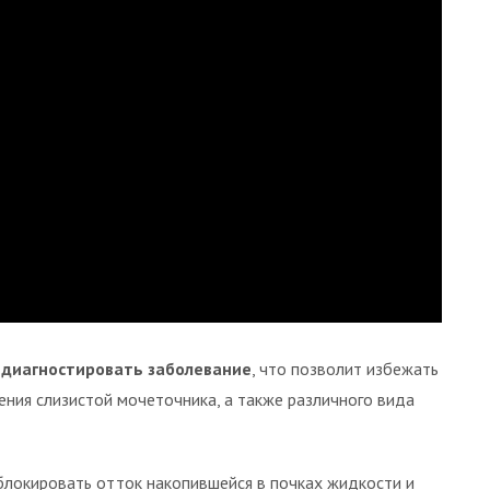
 диагностировать заболевание
, что позволит избежать
ния слизистой мочеточника, а также различного вида
блокировать отток накопившейся в почках жидкости и