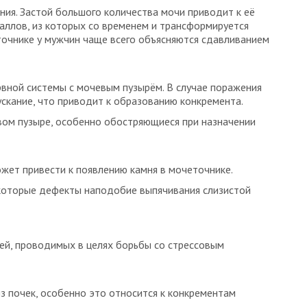
ия. Застой большого количества мочи приводит к её
аллов, из которых со временем и трансформируется
еточнике у мужчин чаще всего объясняются сдавливанием
вной системы с мочевым пузырём. В случае поражения
скание, что приводит к образованию конкремента.
вом пузыре, особенно обостряющиеся при назначении
жет привести к появлению камня в мочеточнике.
которые дефекты наподобие выпячивания слизистой
ей, проводимых в целях борьбы со стрессовым
з почек, особенно это относится к конкрементам