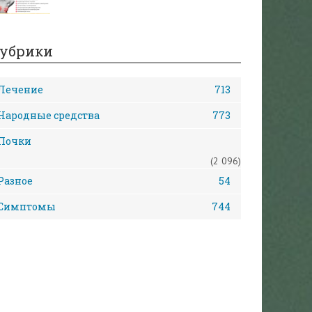
убрики
Лечение
713
Народные средства
773
Почки
(2 096)
Разное
54
Симптомы
744