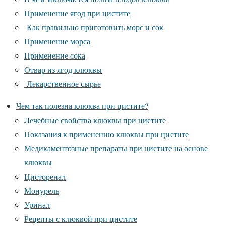
Применение ягод при цистите
Как правильно приготовить морс и сок
Применение морса
Применение сока
Отвар из ягод клюквы
Лекарственное сырье
Чем так полезна клюква при цистите?
Лечебные свойства клюквы при цистите
Показания к применению клюквы при цистите
Медикаментозные препараты при цистите на основе
клюквы
Цисторенал
Монурель
Уринал
Рецепты с клюквой при цистите