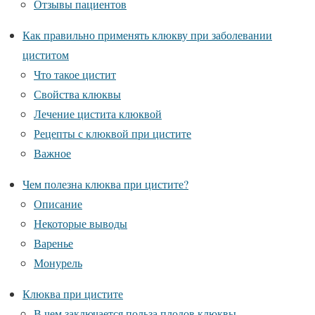
Отзывы пациентов
Как правильно применять клюкву при заболевании
циститом
Что такое цистит
Свойства клюквы
Лечение цистита клюквой
Рецепты с клюквой при цистите
Важное
Чем полезна клюква при цистите?
Описание
Некоторые выводы
Варенье
Монурель
Клюква при цистите
В чем заключается польза плодов клюквы