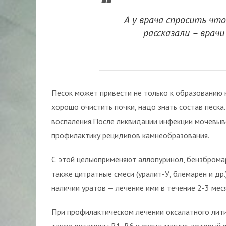
А у врача спросить что
рассказали – врач
Песок может привести не только к образованию к
хорошо очистить почки, надо знать состав песка.
воспаления.После ликвидации инфекции мочевы
профилактику рецидивов камнеобразования.
С этой цельюприменяют аллопуринол, бензбромар
также цитратные смеси (уралит-У, блемарен и др
наличии уратов — лечение ими в течение 2-3 ме
При профилактическом лечении оксалатного лити