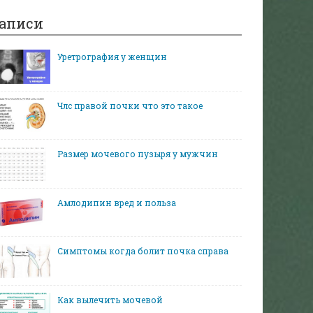
аписи
Уретрография у женщин
Члс правой почки что это такое
Размер мочевого пузыря у мужчин
Амлодипин вред и польза
Симптомы когда болит почка справа
Как вылечить мочевой