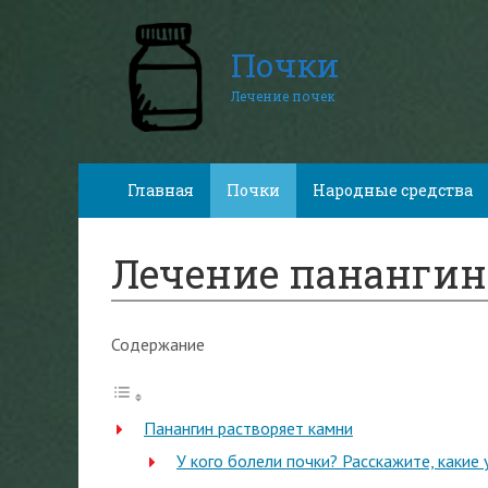
Почки
Лечение почек
Главная
Почки
Народные средства
Лечение панангин
Содержание
Панангин растворяет камни
У кого болели почки? Расскажите, какие