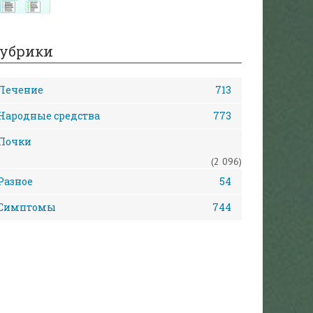
убрики
Лечение
713
Народные средства
773
Почки
(2 096)
Разное
54
Симптомы
744