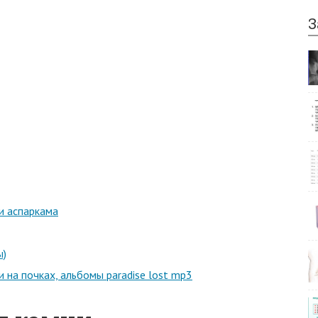
З
и аспаркама
ы)
 на почках, альбомы paradise lost mp3