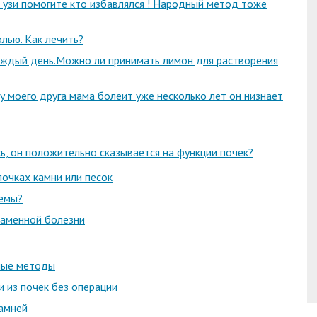
в узи помогите кто избавлялся ! Народный метод тоже
лью. Как лечить?
аждый день.Можно ли принимать лимон для растворения
у моего друга мама болеит уже несколько лет он низнает
сь, он положительно сказывается на функции почек?
почках камни или песок
лемы?
каменной болезни
вные методы
и из почек без операции
камней