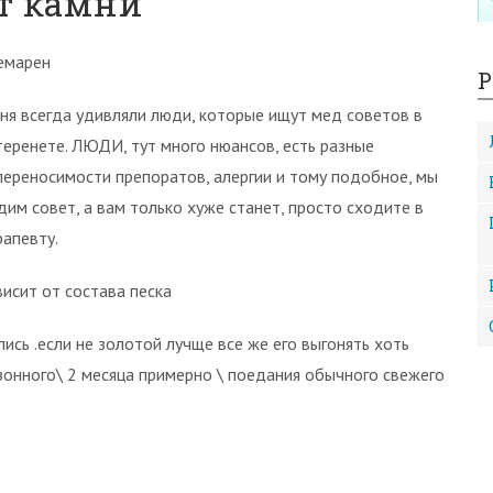
т камни
емарен
Р
ня всегда удивляли люди, которые ищут мед советов в
теренете. ЛЮДИ, тут много нюансов, есть разные
переносимости препоратов, алергии и тому подобное, мы
дим совет, а вам только хуже станет, просто сходите в
рапевту.
висит от состава песка
лись .если не золотой лучще все же его выгонять хоть
зонного\ 2 месяца примерно \ поедания обычного свежего