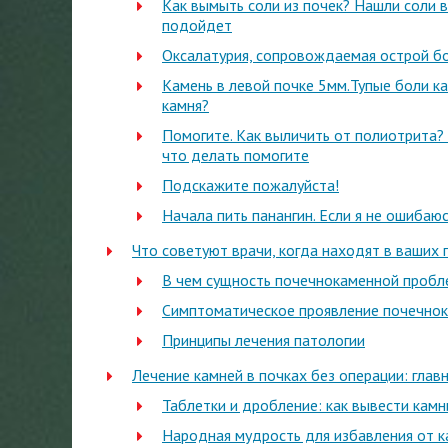
Как вымыть соли из почек? Нашли соли 
подойдет
Оксалатурия, сопровождаемая острой бо
Камень в левой почке 5мм.Тупые боли к
камня?
Помогите. Как выличить от полиотрита? 
что делать помогите
Подскажите пожалуйста!
Начала пить панангин. Если я не ошибаю
Что советуют врачи, когда находят в ваших 
В чем сущность почечнокаменной проб
Симптоматическое проявление почечно
Принципы лечения патологии
Лечение камней в почках без операции: гла
Таблетки и дробление: как вывести камн
Народная мудрость для избавления от 