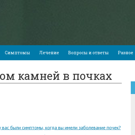
Симптомы
Лечение
Вопросы и ответы
Разное
ом камней в почках
 у вас были симптомы, когда вы имели заболевание почек?