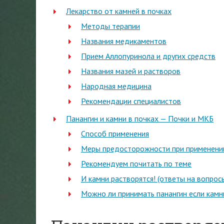
Лекарство от камней в почках
Методы терапии
Названия медикаментов
Прием Аллопуринола и других средств
Названия мазей и растворов
Народная медицина
Рекомендации специалистов
Панангин и камни в почках — Почки и МКБ
Способ применения
Меры предосторожности при применени
Рекомендуем почитать по теме
И камни растворятся! (ответы на вопрос
Можно ли принимать панангин если камни