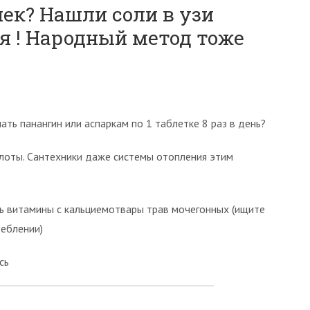
ек? Нашли соли в узи
я ! Народный метод тоже
ть панангин или аспаркам по 1 таблетке 8 раз в день?
лоты. Сантехники даже системы отопления этим
ть витамины с кальциемотвары трав мочегонных (ищите
реблении)
сь