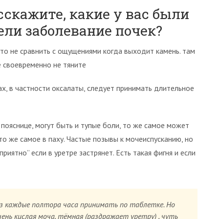
сскажите, какие у вас были
ели заболевание почек?
это не сравнить с ощущениями когда выходит камень. там
е своевременно не тяните
х, в частности оксалаты, следует принимать длительное
 пояснице, могут быть и тупые боли, то же самое может
то же самое в паху. Частые позывы к мочеиспусканию, но
риятно” если в уретре застрянет. Есть такая фигня и если
ез каждые полтора часа принимать по таблетке. Но
чень кислая моча, тёмная (раздражает уретру) , чуть