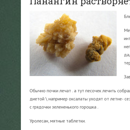
Панангин растворяе
Бл
Ме
ин
не
да
те
За
Обычно почки лечат . а тут песочек лечить собра
диетой \ например оксалаты уходят от летне- се
с грядочки зелененького горошка .
Уролесан, мятные таблетки.