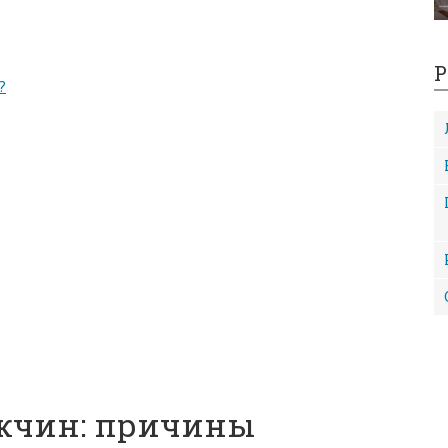
Р
?
ужчин: причины