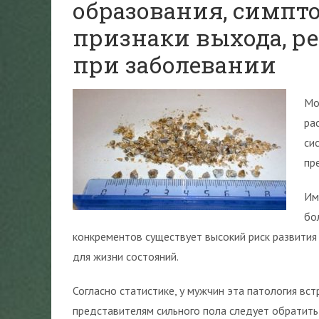
образования, симпт
признаки выхода, р
при заболевании
Мо
ра
си
пр
Им
бо
конкрементов существует высокий риск развития
для жизни состояний.
Согласно статистике, у мужчин эта патология вст
представителям сильного пола следует обратить