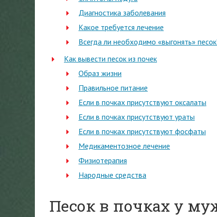
Диагностика заболевания
Какое требуется лечение
Всегда ли необходимо «выгонять» песок
Как вывести песок из почек
Образ жизни
Правильное питание
Если в почках присутствуют оксалаты
Если в почках присутствуют ураты
Если в почках присутствуют фосфаты
Медикаментозное лечение
Физиотерапия
Народные средства
Песок в почках у м