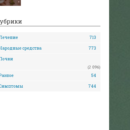
убрики
Лечение
713
Народные средства
773
Почки
(2 096)
Разное
54
Симптомы
744