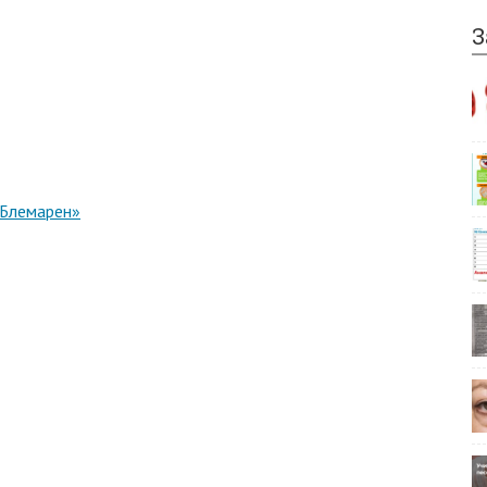
З
«Блемарен»