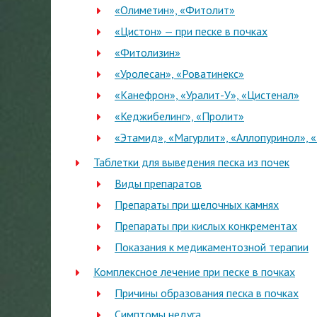
«Олиметин», «Фитолит»
«Цистон» — при песке в почках
«Фитолизин»
«Уролесан», «Роватинекс»
«Канефрон», «Уралит-У», «Цистенал»
«Кеджибелинг», «Пролит»
«Этамид», «Магурлит», «Аллопуринол», 
Таблетки для выведения песка из почек
Виды препаратов
Препараты при щелочных камнях
Препараты при кислых конкрементах
Показания к медикаментозной терапии
Комплексное лечение при песке в почках
Причины образования песка в почках
Симптомы недуга