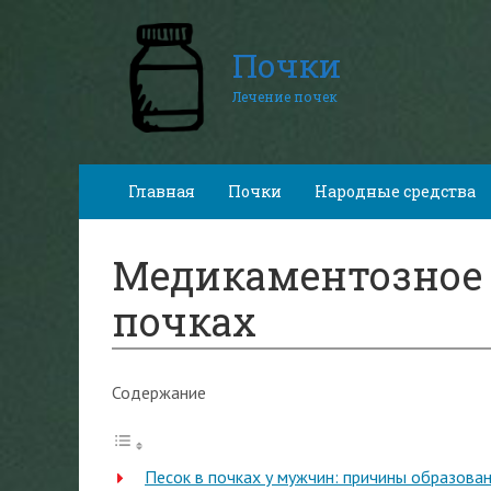
Почки
Лечение почек
Главная
Почки
Народные средства
Медикаментозное 
почках
Содержание
Песок в почках у мужчин: причины образован