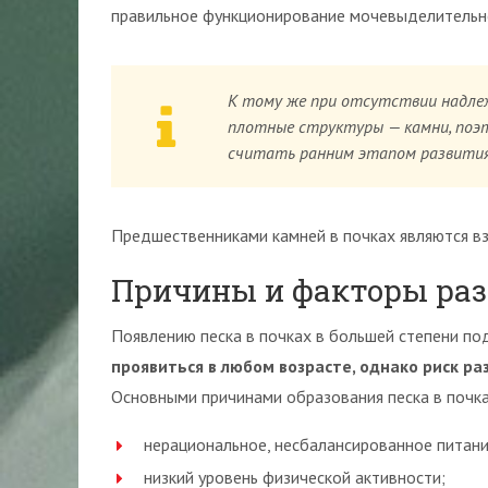
правильное функционирование мочевыделительн
К тому же при отсутствии надлеж
плотные структуры — камни, поэт
считать ранним этапом развития
Предшественниками камней в почках являются вз
Причины и факторы ра
Появлению песка в почках в большей степени п
проявиться в любом возрасте, однако риск р
Основными причинами образования песка в почка
нерациональное, несбалансированное питани
низкий уровень физической активности;