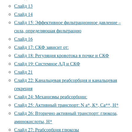
Слайд 13
Слайд 14
Слайд 15: Эффективное фильтрационное давление –
сила, определяющая фильтрацию
Слайд 16
Слайд 17: СКФ зависит от:
Слайд 18: Регуляция кровотока в почке и СКФ
Слайд 19: Системное АД и СКФ
Слайд 21
Слайд 22: Канальцевая реабсорбция и канальцевая
секреция
Слайд 24: Механизмы реабсорбции:
Слайд 25: Активный транспорт: N а*, К*, Са**, Н*
Слайд 26: Вторично активный транспорт: глюкоза,
аминокислоты, Н*
Слайд 27: Реабсорбция глюкозы