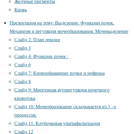
Желчные пигменты
Кровь
Презентация на тему: Выделение. Функции почек.
Механизм и регуляция мочеобразования. Мочевыделение
Слайд 2: План лекции
Слайд 3
Слайд 4: Функции почек :
Слайд 6
Слайд 7: Кровообращение почки и нефрона
Слайд 8
Слайд 9: Миогенная ауторегуляция почечного
кровотока
Слайд 10: Мочеобразование складывается из 3 –х
процессов:
Слайд 11: Клубочковая ультрафильтрация
Слайд 12