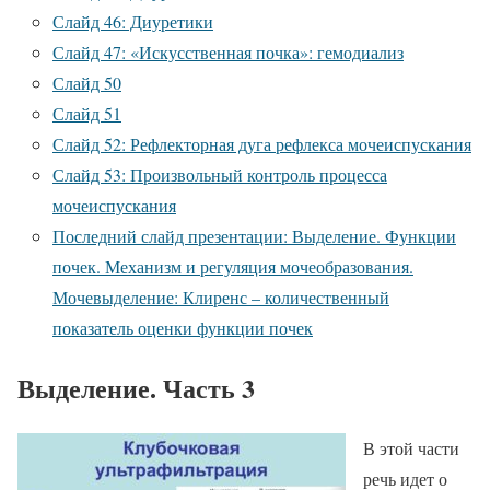
Слайд 46: Диуретики
Слайд 47: «Искусственная почка»: гемодиализ
Слайд 50
Слайд 51
Слайд 52: Рефлекторная дуга рефлекса мочеиспускания
Слайд 53: Произвольный контроль процесса
мочеиспускания
Последний слайд презентации: Выделение. Функции
почек. Механизм и регуляция мочеобразования.
Мочевыделение: Клиренс – количественный
показатель оценки функции почек
Выделение. Часть 3
В этой части
речь идет о