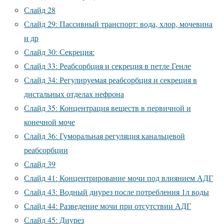
Слайд 28
Слайд 29: Пассивный транспорт: вода, хлор, мочевина
и др
Слайд 30: Секреция:
Слайд 33: Реабсорбция и секреция в петле Генле
Слайд 34: Регулируемая реабсорбция и секреция в
дистальных отделах нефрона
Слайд 35: Концентрация веществ в первичной и
конечной моче
Слайд 36: Гуморальная регуляция канальцевой
реабсорбции
Слайд 39
Слайд 41: Концентрирование мочи под влиянием АДГ
Слайд 43: Водный диурез после потребления 1л воды
Слайд 44: Разведение мочи при отсутствии АДГ
Слайд 45: Диурез